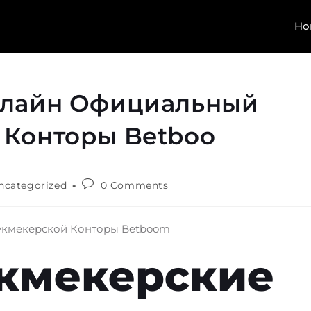
Ho
нлайн Официальный
 Конторы Betboo
ncategorized
0 Comments
укмекерской Конторы Betboom
кмекерские