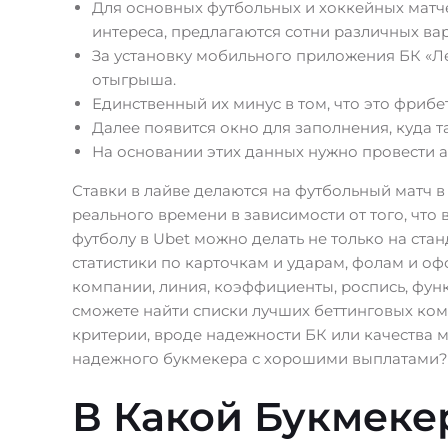
Для основных футбольных и хоккейных матч
интереса, предлагаются сотни различных ва
За установку мобильного приложения БК «Ле
отыгрыша.
Единственный их минус в том, что это фриб
Далее появится окно для заполнения, куда т
На основании этих данных нужно провести ан
Ставки в лайве делаются на футбольный матч 
реального времени в зависимости от того, что
футболу в Ubet можно делать не только на ста
статистики по карточкам и ударам, фолам и о
компании, линия, коэффициенты, роспись, функц
сможете найти списки лучших беттинговых ко
критерии, вроде надежности БК или качества 
надежного букмекера с хорошими выплатами?
В Какой Букмеке