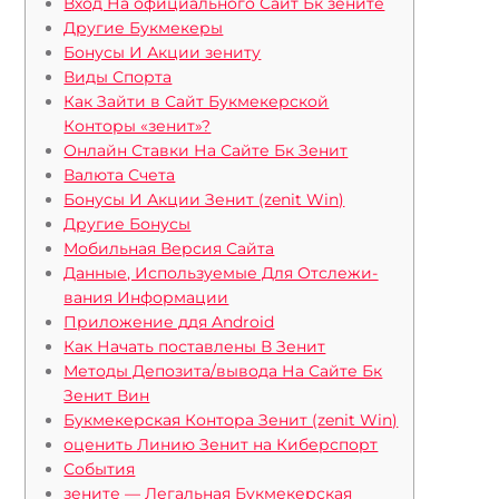
Вход На официального Сайт Бк зените
Другие Букмекеры
Бонусы И Акции зениту
Виды Спорта
Как Зайти в Сайт Букмекерской
Конторы «зенит»?
Онлайн Ставки На Сайте Бк Зенит
Валюта Счета
Бонусы И Акции Зенит (zenit Win)
Другие Бонусы
Мобильная Версия Сайта
Данные, Используе­мые Для Отслежи­
вания Информации
Приложение ддя Android
Как Начать поставлены В Зенит
Методы Депозита/вывода На Сайте Бк
Зенит Вин
Букмекерская Контора Зенит (zenit Win)
оценить Линию Зенит на Киберспорт
События
зените — Легальная Букмекерская