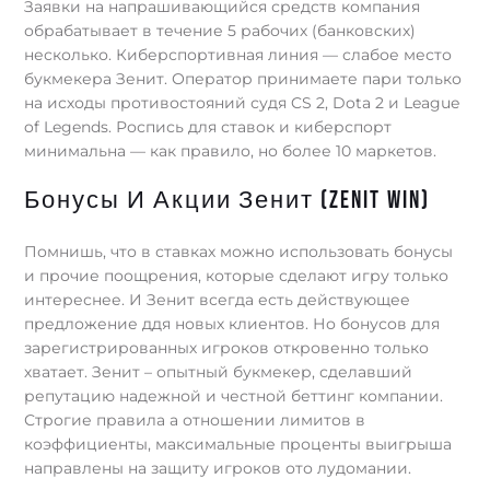
Заявки на напрашивающийся средств компания
обрабатывает в течение 5 рабочих (банковских)
несколько. Киберспортивная линия — слабое место
букмекера Зенит. Оператор принимаете пари только
на исходы противостояний судя CS 2, Dota 2 и League
of Legends. Роспись для ставок и киберспорт
минимальна — как правило, но более 10 маркетов.
Бонусы И Акции Зенит (zenit Win)
Помнишь, что в ставках можно использовать бонусы
и прочие поощрения, которые сделают игру только
интереснее. И Зенит всегда есть действующее
предложение ддя новых клиентов. Но бонусов для
зарегистрированных игроков откровенно только
хватает. Зенит – опытный букмекер, сделавший
репутацию надежной и честной беттинг компании.
Строгие правила а отношении лимитов в
коэффициенты, максимальные проценты выигрыша
направлены на защиту игроков ото лудомании.