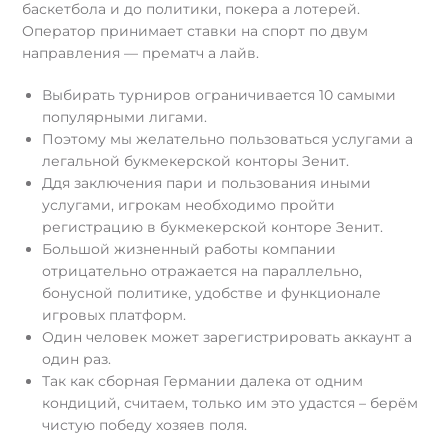
баскетбола и до политики, покера а лотерей.
Оператор принимает ставки на спорт по двум
направления — прематч а лайв.
Выбирать турниров ограничивается 10 самыми
популярными лигами.
Поэтому мы желательно пользоваться услугами а
легальной букмекерской конторы Зенит.
Ддя заключения пари и пользования иными
услугами, игрокам необходимо пройти
регистрацию в букмекерской конторе Зенит.
Большой жизненный работы компании
отрицательно отражается на параллельно,
бонусной политике, удобстве и функционале
игровых платформ.
Один человек может зарегистрировать аккаунт а
один раз.
Так как сборная Германии далека от одним
кондиций, считаем, только им это удастся – берём
чистую победу хозяев поля.