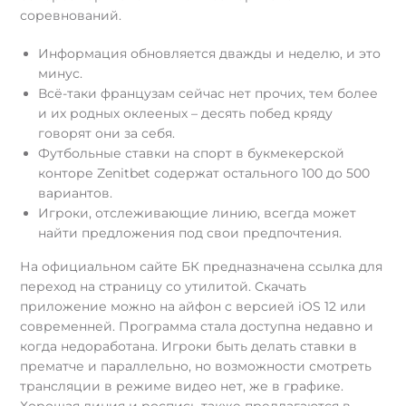
соревнований.
Информация обновляется дважды и неделю, и это
минус.
Всё-таки французам сейчас нет прочих, тем более
и их родных оклееных – десять побед кряду
говорят они за себя.
Футбольные ставки на спорт в букмекерской
конторе Zenitbet содержат остального 100 до 500
вариантов.
Игроки, отслеживающие линию, всегда может
найти предложения под свои предпочтения.
На официальном сайте БК предназначена ссылка для
переход на страницу со утилитой. Скачать
приложение можно на айфон с версией iOS 12 или
современней. Программа стала доступна недавно и
когда недоработана. Игроки быть делать ставки в
прематче и параллельно, но возможности смотреть
трансляции в режиме видео нет, же в графике.