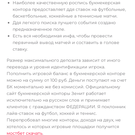
Наиболее качественную роспись букмекерская
контора предоставляет ддя ставок на футбольные,
баскетбольные, хоккейные а теннисные матчи.
Ддя легкого поиска лучшего события создано
предназначенное поле.
Есть вся необходимая инфа, чтобы провести
первичный вывод матчей и составить в голове
ставку.
Размер максимального депозита зависит от иного
перевода и уровня идентификации игрока.
Пополнить игровой баланс в букмекерской конторе
можно на сумму от 100 руб. Деньги поступают на счет
БК моментально же без комиссий. Официальному
сайт букмекерской конторы Зенит работает
исключительно на русском слов и принимает
клиентов с гражданством ФЕДЕРАЦИИ. Я поклонник
лайв-ставок на футбол, хоккей и теннис.
Перепробовал многие конторы, доходя на двух, не
хотелось и которых игровые площадки получится
мостбет скачать
.