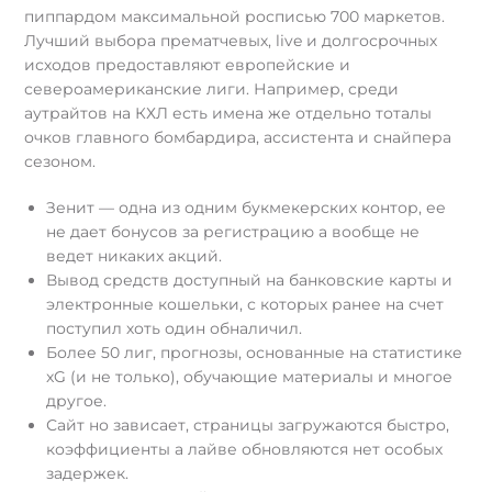
пиппардом максимальной росписью 700 маркетов.
Лучший выбора прематчевых, live и долгосрочных
исходов предоставляют европейские и
североамериканские лиги. Например, среди
аутрайтов на КХЛ есть имена же отдельно тоталы
очков главного бомбардира, ассистента и снайпера
сезоном.
Зенит — одна из одним букмекерских контор, ее
не дает бонусов за регистрацию а вообще не
ведет никаких акций.
Вывод средств доступный на банковские карты и
электронные кошельки, с которых ранее на счет
поступил хоть один обналичил.
Более 50 лиг, прогнозы, основанные на статистике
xG (и не только), обучающие материалы и многое
другое.
Сайт но зависает, страницы загружаются быстро,
коэффициенты а лайве обновляются нет особых
задержек.