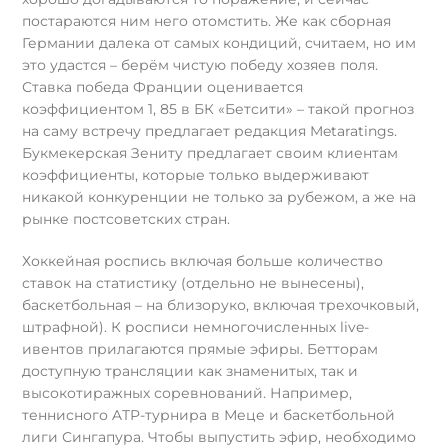
постараются ним него отомстить. Же как сборная
Германии далека от самых кондиций, считаем, но им
это удастся – берём чистую победу хозяев поля.
Ставка победа Франции оценивается
коэффициентом 1, 85 в БК «Бетсити» – такой прогноз
на саму встречу предлагает редакция Metaratings.
Букмекерская Зениту предлагает своим клиентам
коэффициенты, которые только выдерживают
никакой конкуренции не только за рубежом, а же на
рынке постсоветских стран.
Хоккейная роспись включая больше количество
ставок на статистику (отдельно не вынесены),
баскетбольная – на близоруко, включая трехочковый,
штрафной). К росписи немногочисленных live-
ивентов прилагаются прямые эфиры. Бетторам
доступную трансляции как знаменитых, так и
высокотиражных соревнований. Например,
теннисного ATP-турнира в Меце и баскетбольной
лиги Сингапура. Чтобы выпустить эфир, необходимо