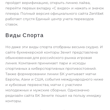
пройдет верификацию, открыть линию лайва,
перейти первых вкладку «С видео» и нажать и значок
плеера. Полный версия официального сайта Zenitbet
работает спустя Единый центр учета переводов
ставок.
Виды Спорта
Но даже эти виды спорта отобраны весьма скудно. И
сайте букмекерской конторы Зенит представлена
обыкновенная для российского рынка игровая
линия. Компания принимает пари и исходы
спортивных а киберспортивных противостояний.
Также формировании линии БК учитывает матчи
Европы, Азии и США, события международного ниже
и кубковые первенства, матчи с участием
молодежных и мужские сборных. Однозначно
редизайн сайта БК Зените пошел на пользу имиджу
конторы.