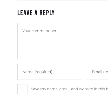
Leave a Reply
Save my name, email, and website in this 