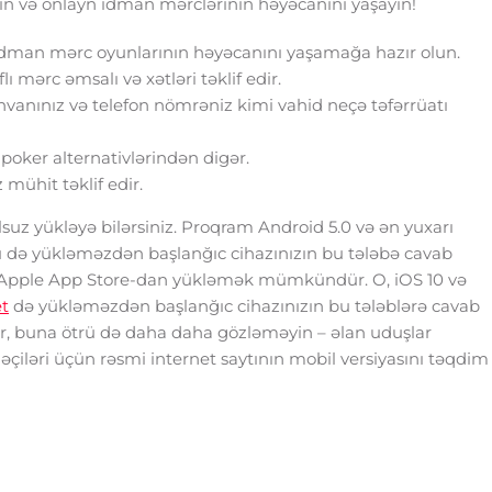
yın və onlayn idman mərclərinin həyəcanını yaşayın!
dman mərc oyunlarının həyəcanını yaşamağa hazır olun.
mərc əmsalı və xətləri təklif edir.
nvanınız və telefon nömrəniz kimi vahid neçə təfərrüatı
oker alternativlərindən digər.
mühit təklif edir.
uz yükləyə bilərsiniz. Proqram Android 5.0 və ən yuxarı
a ötrü də yükləməzdən başlanğıc cihazınızın bu tələbə cavab
n Apple App Store-dan yükləmək mümkündür. O, iOS 10 və
t
də yükləməzdən başlanğıc cihazınızın bu tələblərə cavab
r, buna ötrü də daha daha gözləməyin – əlan uduşlar
əçiləri üçün rəsmi internet saytının mobil versiyasını təqdim