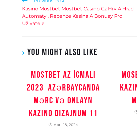
Previous Post
Kasino Mostbet Mostbet Casino Cz Hry A Hrací
Automaty , Recenze Kasina A Bonusy Pro
Uživatele
YOU MIGHT ALSO LIKE
Mostbet Az İcmalı
Mos
2023 ️ Azərbaycanda
Kazi
Mərc Və Onlayn
M
Kazino Dizajnum 11
April 18, 2024