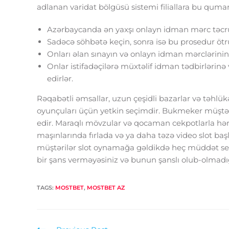
adlanan varidat bölgüsü sistemi filiallara bu qum
Azərbaycanda ən yaxşı onlayn idman mərc təcrü
Sadəcə söhbətə keçin, sonra isə bu prosedur ötrü
Onları əlan sınayın və onlayn idman mərclərinin
Onlar istifadəçilərə müxtəlif idman tədbirləri
edirlər.
Rəqabətli əmsallar, uzun çeşidli bazarlar və təhlük
oyunçuları üçün yetkin seçimdir. Bukmeker müştəri
edir. Maraqlı mövzular və qocaman cekpotlarla hər 
maşınlarında fırlada və ya daha təzə video slot başl
müştərilər slot oynamağa gəldikdə heç müddət s
bir şans verməyəsiniz və bunun şanslı olub-olmad
TAGS
:
MOSTBET
,
MOSTBET AZ