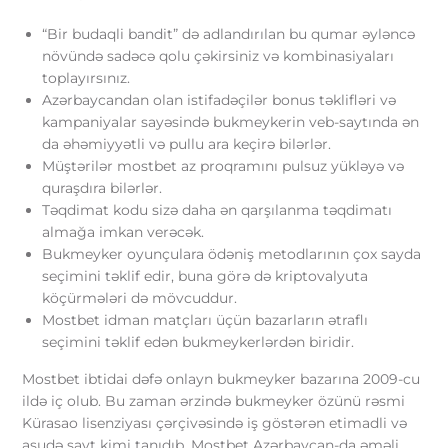
“Bir budaqli bandit” də adlandırılan bu qumar əyləncə
növündə sadəcə qolu çəkirsiniz və kombinasiyaları
toplayırsınız.
Azərbaycandan olan istifadəçilər bonus təklifləri və
kampaniyalar sayəsində bukmeykerin veb-saytında ən
da əhəmiyyətli və pullu ara keçirə bilərlər.
Müştərilər mostbet az proqramını pulsuz yükləyə və
quraşdıra bilərlər.
Təqdimat kodu sizə daha ən qarşılanma təqdimatı
almağa imkan verəcək.
Bukmeyker oyunçulara ödəniş metodlarının çox sayda
seçimini təklif edir, buna görə də kriptovalyuta
köçürmələri də mövcuddur.
Mostbet idman matçları üçün bazarların ətraflı
seçimini təklif edən bukmeykerlərdən biridir.
Mostbet ibtidai dəfə onlayn bukmeyker bazarına 2009-cu
ildə iç olub. Bu zaman ərzində bukmeyker özünü rəsmi
Kürasao lisenziyası çərçivəsində iş göstərən etimadli və
asudə sayt kimi tanıdıb. Mostbet Azərbaycan-da əməli