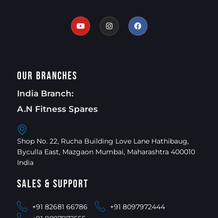
Our Branches
India Branch:
A.N Fitness Spares
Shop No. 22, Rucha Building Love Lane Hathibaug,
Byculla East, Mazgaon Mumbai, Maharashtra 400010
India
Sales & Support
+91 82681 66786
+91 8097972444