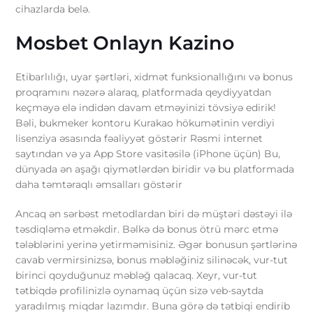
cihazlarda belə.
Mosbet Onlayn Kazino
Etibarlılığı, uyar şərtləri, xidmət funksionallığını və bonus
proqramını nəzərə alaraq, platformada qeydiyyatdan
keçməyə elə indidən davam etməyinizi tövsiyə edirik!
Bəli, bukmeker kontoru Kurakao hökumətinin verdiyi
lisenziya əsasında fəaliyyət göstərir Rəsmi internet
saytından və ya App Store vasitəsilə (iPhone üçün) Bu,
dünyada ən aşağı qiymətlərdən biridir və bu platformada
daha təmtəraqlı əmsalları göstərir
Ancaq ən sərbəst metodlardan biri də müştəri dəstəyi ilə
təsdiqləmə etməkdir. Bəlkə də bonus ötrü mərc etmə
tələblərini yerinə yetirməmisiniz. Əgər bonusun şərtlərinə
cavab vermirsinizsə, bonus məbləğiniz silinəcək, vur-tut
birinci qoyduğunuz məbləğ qalacaq. Xeyr, vur-tut
tətbiqdə profilinizlə oynamaq üçün sizə veb-saytda
yaradılmış miqdar lazımdır. Buna görə də tətbiqi endirib