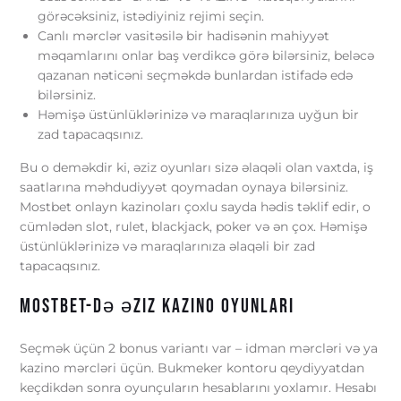
görəcəksiniz, istədiyiniz rejimi seçin.
Canlı mərclər vasitəsilə bir hadisənin mahiyyət
məqamlarını onlar baş verdikcə görə bilərsiniz, beləcə
qazanan nəticəni seçməkdə bunlardan istifadə edə
bilərsiniz.
Həmişə üstünlüklərinizə və maraqlarınıza uyğun bir
zad tapacaqsınız.
Bu o deməkdir ki, əziz oyunları sizə əlaqəli olan vaxtda, iş
saatlarına məhdudiyyət qoymadan oynaya bilərsiniz.
Mostbet onlayn kazinoları çoxlu sayda hədis təklif edir, o
cümlədən slot, rulet, blackjack, poker və ən çox. Həmişə
üstünlüklərinizə və maraqlarınıza əlaqəli bir zad
tapacaqsınız.
Mostbet-də əziz Kazino Oyunları
Seçmək üçün 2 bonus variantı var – idman mərcləri və ya
kazino mərcləri üçün. Bukmeker kontoru qeydiyyatdan
keçdikdən sonra oyunçuların hesablarını yoxlamır. Hesabı