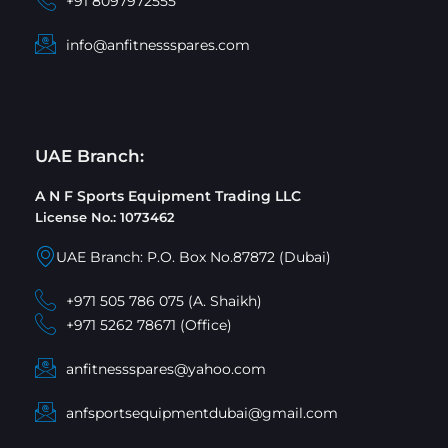
+91 8097972555
info@anfitnessspares.com
UAE Branch:
A N F Sports Equipment Trading LLC
License No.: 1073462
UAE Branch: P.O. Box No.87872 (Dubai)
+971 505 786 075 (A. Shaikh)
+971 5262 78671 (Office)
anfitnessspares@yahoo.com
anfsportsequipmentdubai@gmail.com