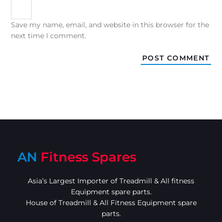
Save my name, email, and website in this browser for the
next time I comment.
AN
Fitness Spares
Asia’s Largest Importer of Treadmill & All fitness
Equipment spare parts.
House of Treadmill & All Fitness Equipment spare
parts.