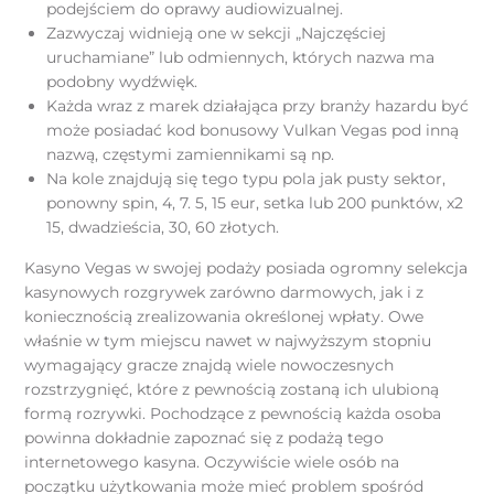
podejściem do oprawy audiowizualnej.
Zazwyczaj widnieją one w sekcji „Najczęściej
uruchamiane” lub odmiennych, których nazwa ma
podobny wydźwięk.
Każda wraz z marek działająca przy branży hazardu być
może posiadać kod bonusowy Vulkan Vegas pod inną
nazwą, częstymi zamiennikami są np.
Na kole znajdują się tego typu pola jak pusty sektor,
ponowny spin, 4, 7. 5, 15 eur, setka lub 200 punktów, x2
15, dwadzieścia, 30, 60 złotych.
Kasyno Vegas w swojej podaży posiada ogromny selekcja
kasynowych rozgrywek zarówno darmowych, jak i z
koniecznością zrealizowania określonej wpłaty. Owe
właśnie w tym miejscu nawet w najwyższym stopniu
wymagający gracze znajdą wiele nowoczesnych
rozstrzygnięć, które z pewnością zostaną ich ulubioną
formą rozrywki. Pochodzące z pewnością każda osoba
powinna dokładnie zapoznać się z podażą tego
internetowego kasyna. Oczywiście wiele osób na
początku użytkowania może mieć problem spośród