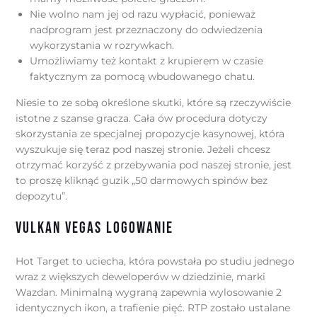
Nie wolno nam jej od razu wypłacić, ponieważ
nadprogram jest przeznaczony do odwiedzenia
wykorzystania w rozrywkach.
Umożliwiamy też kontakt z krupierem w czasie
faktycznym za pomocą wbudowanego chatu.
Niesie to ze sobą określone skutki, które są rzeczywiście
istotne z szanse gracza. Cała ów procedura dotyczy
skorzystania ze specjalnej propozycje kasynowej, która
wyszukuje się teraz pod naszej stronie. Jeżeli chcesz
otrzymać korzyść z przebywania pod naszej stronie, jest
to proszę kliknąć guzik „50 darmowych spinów bez
depozytu”.
Vulkan Vegas Logowanie
Hot Target to uciecha, która powstała po studiu jednego
wraz z większych deweloperów w dziedzinie, marki
Wazdan. Minimalną wygraną zapewnia wylosowanie 2
identycznych ikon, a trafienie pięć. RTP zostało ustalane