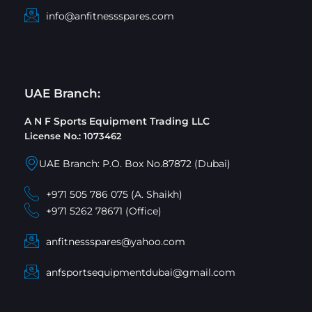
info@anfitnessspares.com
UAE Branch:
A N F Sports Equipment Trading LLC
License No.: 1073462
UAE Branch: P.O. Box No.87872 (Dubai)
+971 505 786 075 (A. Shaikh)
+971 5262 78671 (Office)
anfitnessspares@yahoo.com
anfsportsequipmentdubai@gmail.com