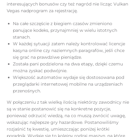
interesujących bonusów czy też nagród nie licząc Vulkan
Vegas nadprogram za rejestrację.
Na całe szczęście z biegiem czasów zmieniono
panujące kodeks, przynajmniej w wielu istotnych
stanach.
W każdej sytuacji zatem należy kontrolować licencje
kasyna online czy naziemnych paragrafów, jeśli chce
się grać na prawdziwe pieniądze.
Została pani podzielona na dwa etapy, dzięki czemu
można zyskać podwójnie.
Większość automatów wydaje się dostosowana pod
przeglądarki internetowej mobilne na urządzeniach
przenośnych.
W połączeniu z tak wielką ilością niektórzy zawodnicy nie
są w stanie postanowić się na konkretne pozycje,
ponieważ odrzucić wiedzą, na co muszą zwrócić uwagę,
wskazując najlepsze gry hazardowe. Postanowiliśmy
rozjaśnić tę kwestię, umieszczając poniżej krótki
poradnik. Wydaje się to kolejny rodzaj maszyn, na które