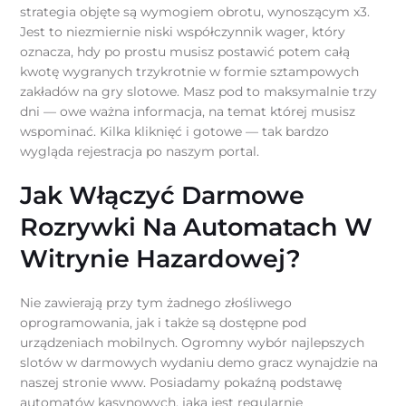
strategia objęte są wymogiem obrotu, wynoszącym x3.
Jest to niezmiernie niski współczynnik wager, który
oznacza, hdy po prostu musisz postawić potem całą
kwotę wygranych trzykrotnie w formie sztampowych
zakładów na gry slotowe. Masz pod to maksymalnie trzy
dni — owe ważna informacja, na temat której musisz
wspominać. Kilka kliknięć i gotowe — tak bardzo
wygląda rejestracja po naszym portal.
Jak Włączyć Darmowe
Rozrywki Na Automatach W
Witrynie Hazardowej?
Nie zawierają przy tym żadnego złośliwego
oprogramowania, jak i także są dostępne pod
urządzeniach mobilnych. Ogromny wybór najlepszych
slotów w darmowych wydaniu demo gracz wynajdzie na
naszej stronie www. Posiadamy pokaźną podstawę
automatów kasynowych, jaka jest regularnie