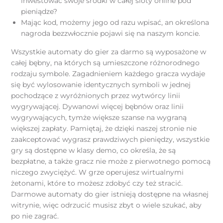
inwestować swoje środki w całej sloty online pod
pieniądze?
Mając kod, możemy jego od razu wpisać, an określona
nagroda bezzwłocznie pojawi się na naszym koncie.
Wszystkie automaty do gier za darmo są wyposażone w
całej bębny, na których są umieszczone różnorodnego
rodzaju symbole. Zagadnieniem każdego gracza wydaje
się być wylosowanie identycznych symboli w jednej
pochodzące z wyróżnionych przez wytwórcy linii
wygrywającej. Dywanowi więcej bębnów oraz linii
wygrywających, tymże większe szanse na wygraną
większej zapłaty. Pamiętaj, że dzięki naszej stronie nie
zaakceptować wygrasz prawdziwych pieniędzy, wszystkie
gry są dostępne w klasy demo, co określa, że są
bezpłatne, a także gracz nie może z pierwotnego pomocą
niczego zwyciężyć. W grze operujesz wirtualnymi
żetonami, które to możesz zdobyć czy też stracić.
Darmowe automaty do gier istnieją dostępne na własnej
witrynie, więc odrzucić musisz zbyt o wiele szukać, aby
po nie zagrać.