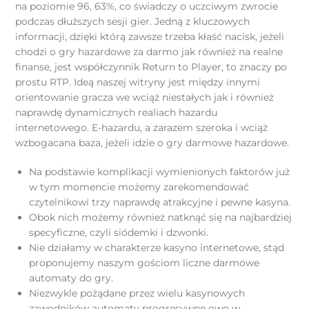
na poziomie 96, 63%, co świadczy o uczciwym zwrocie
podczas dłuższych sesji gier. Jedną z kluczowych
informacji, dzięki którą zawsze trzeba kłaść nacisk, jeżeli
chodzi o gry hazardowe za darmo jak również na realne
finanse, jest współczynnik Return to Player, to znaczy po
prostu RTP. Ideą naszej witryny jest między innymi
orientowanie gracza we wciąż niestałych jak i również
naprawdę dynamicznych realiach hazardu
internetowego. E-hazardu, a zarazem szeroka i wciąż
wzbogacana baza, jeżeli idzie o gry darmowe hazardowe.
Na podstawie komplikacji wymienionych faktorów już
w tym momencie możemy zarekomendować
czytelnikowi trzy naprawdę atrakcyjne i pewne kasyna.
Obok nich możemy również natknąć się na najbardziej
specyficzne, czyli siódemki i dzwonki.
Nie działamy w charakterze kasyno internetowe, stąd
proponujemy naszym gościom liczne darmowe
automaty do gry.
Niezwykle pożądane przez wielu kasynowych
zawodników automaty progresywne owo w