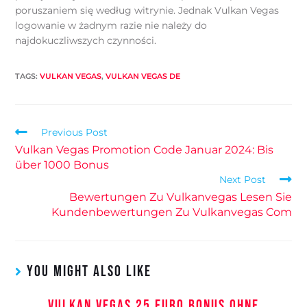
poruszaniem się według witrynie. Jednak Vulkan Vegas
logowanie w żadnym razie nie należy do
najdokuczliwszych czynności.
TAGS
:
VULKAN VEGAS
,
VULKAN VEGAS DE
Previous Post
Vulkan Vegas Promotion Code Januar 2024: Bis
über 1000 Bonus
Next Post
Bewertungen Zu Vulkanvegas Lesen Sie
Kundenbewertungen Zu Vulkanvegas Com
YOU MIGHT ALSO LIKE
Vulkan Vegas 25 Euro Bonus ohne