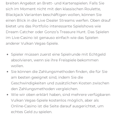
breiten Angebot an Brett- und Kartenspielen. Falls Sie
sich im Moment nicht mit den klassischen Roulette,
Blackjack Varianten beschäftigen wollen, können Sie
einen Blick in die Live Dealer Streams werfen. Oben drauf
bietet uns das Portfolio interessante Spielshows wie
Dream Catcher oder Gonzo’s Treasure Hunt. Das Spielen
im Live-Casino ist genauso einfach wie das Spielen
anderer Vulkan Vegas-Spiele.
Spieler müssen zuerst eine Spielrunde mit Echtgeld
absolvieren, wenn sie ihre Freispiele bekommen
wollen.
Sie können die Zahlungsmethoden finden, die für Sie
am besten geeignet sind, indem Sie die
Geschwindigkeiten und zusätzlichen Kosten zwischen
den Zahlungsmethoden vergleichen.
Wie wir oben erklärt haben, sind mehrere verfügbaren
Vulkan Vegas-Spiele kostenlos möglich, aber als
Online-Casino ist die Seite darauf ausgerichtet, um
echtes Geld zu spielen.