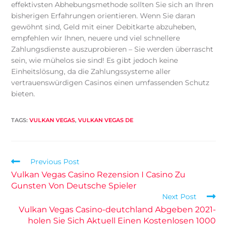
effektivsten Abhebungsmethode sollten Sie sich an Ihren
bisherigen Erfahrungen orientieren. Wenn Sie daran
gewöhnt sind, Geld mit einer Debitkarte abzuheben,
empfehlen wir Ihnen, neuere und viel schnellere
Zahlungsdienste auszuprobieren – Sie werden überrascht
sein, wie mühelos sie sind! Es gibt jedoch keine
Einheitslösung, da die Zahlungssysteme aller
vertrauenswürdigen Casinos einen umfassenden Schutz
bieten.
TAGS
:
VULKAN VEGAS
,
VULKAN VEGAS DE
Previous Post
Vulkan Vegas Casino Rezension I Casino Zu
Gunsten Von Deutsche Spieler
Next Post
Vulkan Vegas Casino-deutchland Abgeben 2021-
holen Sie Sich Aktuell Einen Kostenlosen 1000