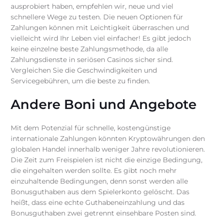
ausprobiert haben, empfehlen wir, neue und viel
schnellere Wege zu testen. Die neuen Optionen für
Zahlungen können mit Leichtigkeit überraschen und
vielleicht wird Ihr Leben viel einfacher! Es gibt jedoch
keine einzelne beste Zahlungsmethode, da alle
Zahlungsdienste in seriösen Casinos sicher sind.
Vergleichen Sie die Geschwindigkeiten und
Servicegebühren, um die beste zu finden.
Andere Boni und Angebote
Mit dem Potenzial für schnelle, kostengünstige
internationale Zahlungen könnten Kryptowährungen den
globalen Handel innerhalb weniger Jahre revolutionieren.
Die Zeit zum Freispielen ist nicht die einzige Bedingung,
die eingehalten werden sollte. Es gibt noch mehr
einzuhaltende Bedingungen, denn sonst werden alle
Bonusguthaben aus dem Spielerkonto gelöscht. Das
heißt, dass eine echte Guthabeneinzahlung und das
Bonusguthaben zwei getrennt einsehbare Posten sind.