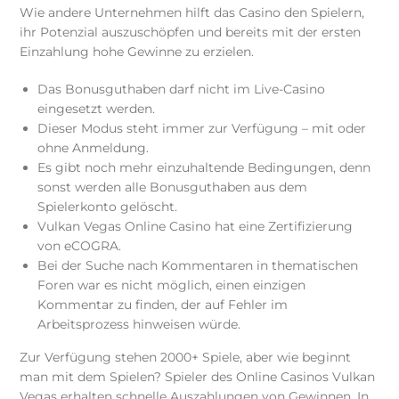
Wie andere Unternehmen hilft das Casino den Spielern,
ihr Potenzial auszuschöpfen und bereits mit der ersten
Einzahlung hohe Gewinne zu erzielen.
Das Bonusguthaben darf nicht im Live-Casino
eingesetzt werden.
Dieser Modus steht immer zur Verfügung – mit oder
ohne Anmeldung.
Es gibt noch mehr einzuhaltende Bedingungen, denn
sonst werden alle Bonusguthaben aus dem
Spielerkonto gelöscht.
Vulkan Vegas Online Casino hat eine Zertifizierung
von eCOGRA.
Bei der Suche nach Kommentaren in thematischen
Foren war es nicht möglich, einen einzigen
Kommentar zu finden, der auf Fehler im
Arbeitsprozess hinweisen würde.
Zur Verfügung stehen 2000+ Spiele, aber wie beginnt
man mit dem Spielen? Spieler des Online Casinos Vulkan
Vegas erhalten schnelle Auszahlungen von Gewinnen. In