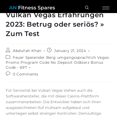
AN
Fitness Spares
Vulkan Vegas Erfahrungen
2023: Betrug oder seriös? »
Zum Test
Abdullah Khan
January 21, 2024
Feuer Speiender Berg umgangssprachlich Vegas
Promo Program Code No Deposit Odbierz Bonus
Code - 697
0 Comments
Für Seriosität bei Vulkan Vegas stehen auch die
Softwarehersteller, die mit dieser Casino-Plattform
zusammenarbeiten. Die Entwickler haben sich ihren
ausgezeichneten Ruf mühsam aufgebaut und
unterliegen selbst strengen Kontrollen. Demzufolge