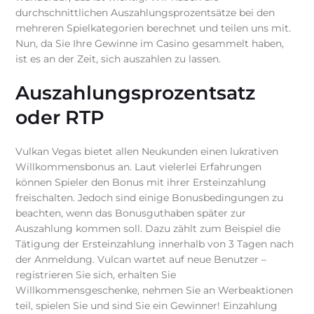
durchschnittlichen Auszahlungsprozentsätze bei den
mehreren Spielkategorien berechnet und teilen uns mit.
Nun, da Sie Ihre Gewinne im Casino gesammelt haben,
ist es an der Zeit, sich auszahlen zu lassen.
Auszahlungsprozentsatz
oder RTP
Vulkan Vegas bietet allen Neukunden einen lukrativen
Willkommensbonus an. Laut vielerlei Erfahrungen
können Spieler den Bonus mit ihrer Ersteinzahlung
freischalten. Jedoch sind einige Bonusbedingungen zu
beachten, wenn das Bonusguthaben später zur
Auszahlung kommen soll. Dazu zählt zum Beispiel die
Tätigung der Ersteinzahlung innerhalb von 3 Tagen nach
der Anmeldung. Vulcan wartet auf neue Benutzer –
registrieren Sie sich, erhalten Sie
Willkommensgeschenke, nehmen Sie an Werbeaktionen
teil, spielen Sie und sind Sie ein Gewinner! Einzahlung