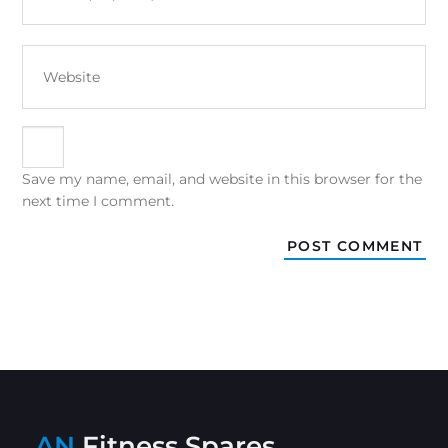
Save my name, email, and website in this browser for the
next time I comment.
AN
Fitness Spares