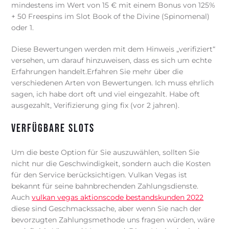
mindestens im Wert von 15 € mit einem Bonus von 125%
+ 50 Freespins im Slot Book of the Divine (Spinomenal)
oder 1.
Diese Bewertungen werden mit dem Hinweis „verifiziert“
versehen, um darauf hinzuweisen, dass es sich um echte
Erfahrungen handelt.Erfahren Sie mehr über die
verschiedenen Arten von Bewertungen. Ich muss ehrlich
sagen, ich habe dort oft und viel eingezahlt. Habe oft
ausgezahlt, Verifizierung ging fix (vor 2 jahren).
Verfügbare Slots
Um die beste Option für Sie auszuwählen, sollten Sie
nicht nur die Geschwindigkeit, sondern auch die Kosten
für den Service berücksichtigen. Vulkan Vegas ist
bekannt für seine bahnbrechenden Zahlungsdienste.
Auch
vulkan vegas aktionscode bestandskunden 2022
diese sind Geschmackssache, aber wenn Sie nach der
bevorzugten Zahlungsmethode uns fragen würden, wäre