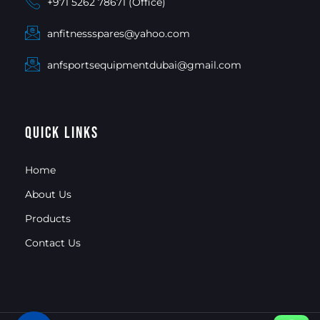
+971 5262 78671 (Office)
anfitnessspares@yahoo.com
anfsportsequipmentdubai@gmail.com
Quick Links
Home
About Us
Products
Contact Us