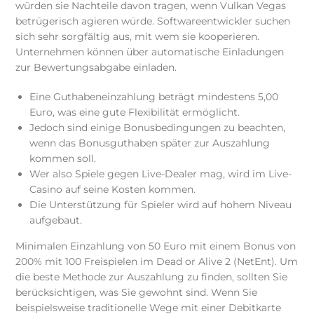
würden sie Nachteile davon tragen, wenn Vulkan Vegas
betrügerisch agieren würde. Softwareentwickler suchen
sich sehr sorgfältig aus, mit wem sie kooperieren.
Unternehmen können über automatische Einladungen
zur Bewertungsabgabe einladen.
Eine Guthabeneinzahlung beträgt mindestens 5,00
Euro, was eine gute Flexibilität ermöglicht.
Jedoch sind einige Bonusbedingungen zu beachten,
wenn das Bonusguthaben später zur Auszahlung
kommen soll.
Wer also Spiele gegen Live-Dealer mag, wird im Live-
Casino auf seine Kosten kommen.
Die Unterstützung für Spieler wird auf hohem Niveau
aufgebaut.
Minimalen Einzahlung von 50 Euro mit einem Bonus von
200% mit 100 Freispielen im Dead or Alive 2 (NetEnt). Um
die beste Methode zur Auszahlung zu finden, sollten Sie
berücksichtigen, was Sie gewohnt sind. Wenn Sie
beispielsweise traditionelle Wege mit einer Debitkarte