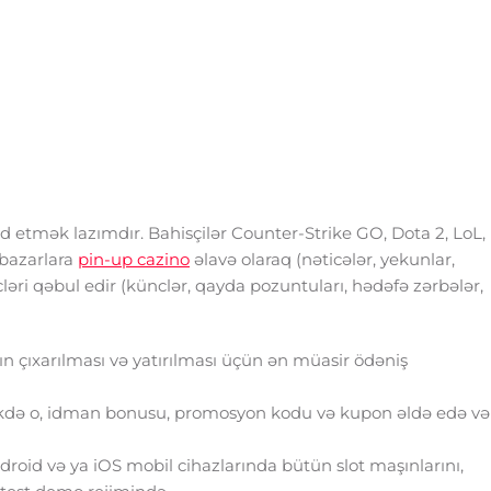
yd etmək lazımdır. Bahisçilər Counter-Strike GO, Dota 2, LoL,
 bazarlara
pin-up cazino
əlavə olaraq (nəticələr, yekunlar,
ləri qəbul edir (künclər, qayda pozuntuları, hədəfə zərbələr,
ın çıxarılması və yatırılması üçün ən müasir ödəniş
cəkdə o, idman bonusu, promosyon kodu və kupon əldə edə və
ndroid və ya iOS mobil cihazlarında bütün slot maşınlarını,