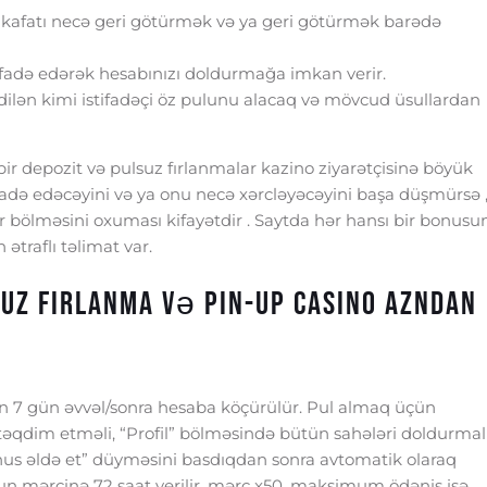
kafatı necə geri götürmək və ya geri götürmək barədə
ifadə edərək hesabınızı doldurmağa imkan verir.
ilən kimi istifadəçi öz pulunu alacaq və mövcud üsullardan
 bir depozit və pulsuz fırlanmalar kazino ziyarətçisinə böyük
ifadə edəcəyini və ya onu necə xərcləyəcəyini başa düşmürsə 
bölməsini oxuması kifayətdir . Saytda hər hansı bir bonusu
ətraflı təlimat var.
suz fırlanma və Pin-Up casino azndan
ən 7 gün əvvəl/sonra hesaba köçürülür. Pul almaq üçün
 təqdim etməli, “Profil” bölməsində bütün sahələri doldurmal
onus əldə et” düyməsini basdıqdan sonra avtomatik olaraq
nun mərcinə 72 saat verilir, mərc x50, maksimum ödəniş isə