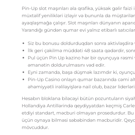
Pin-Up slot maşınları əla qrafika, yüksək gəlir faizi 
müxtəlif yenilikləri izləyir və bununla da müştər
ayaqlaşmağa çalışır. Slot maşınları dünyanın aparıcı
Yarandığı gündən qumar evi yalnız etibarlı satıcıla
Siz bu bonusu doldurduqdan sonra aktivləşdirə 
İlk geri çəkilmə müddəti 48 saata qədərdir, sonra
Pul üçün Pin Up kazino hər bir oyunçuya rəsmi v
əmanətin doldurulmasını vəd edir.
Eyni zamanda, başa düşmək lazımdır ki, oyunçula
Pin-Up Casino onlayn qumar bazarında cəmi altı
əhəmiyyətli irəliləyişlərə nail olub, bazar liderlər
Hesabın bloklana biləcəyi bütün pozuntuların siyah
Hollandiya Antillərində qeydiyyatdan keçmiş Carlet
etdiyi standart, məcburi olmayan prosedurdur. Bu p
üçün oynaya bilməsi səbəbindən məcburidir. Qeydi
mövcuddur.