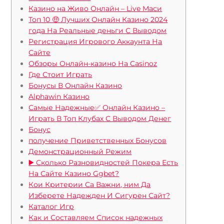
Казино на Живо Онлайн – Live Маси
Топ 10 🤑 Лучших Онлайн Казино 2024
года На Реальные деньги С Выводом
Регистрация Игрового Аккаунта На
Сайте
Обзоры Онлайн-казино На Casinoz
Где Стоит Играть
Бонусы В Онлайн Казино
Alphawin Казино
Самые Надежные✅ Онлайн Казино –
Играть В Топ Клубах С Выводом Денег
Бонус
получение Приветственных Бонусов
Демонстрационный Режим
▶️ Сколько Разновидностей Покера Есть
На Сайте Казино Ggbet?
Кои Критерии Са Важни, ним Да
Изберете Надежден И Сигурен Сайт?
Каталог Игр
Как и Составляем Список надежных