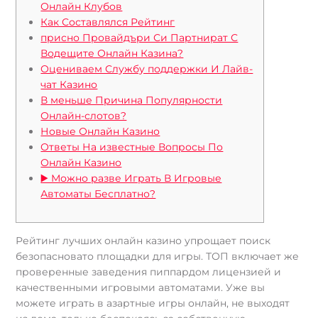
Онлайн Клубов
Как Составлялся Рейтинг
присно Провайдъри Си Партнират С
Водещите Онлайн Казина?
Оцениваем Службу поддержки И Лайв-
чат Казино
В меньше Причина Популярности
Онлайн-слотов?
Новые Онлайн Казино
Ответы На известные Вопросы По
Онлайн Казино
▶️ Можно разве Играть В Игровые
Автоматы Бесплатно?
Рейтинг лучших онлайн казино упрощает поиск
безопасновато площадки для игры. ТОП включает же
проверенные заведения пиппардом лицензией и
качественными игровыми автоматами. Уже вы
можете играть в азартные игры онлайн, не выходят