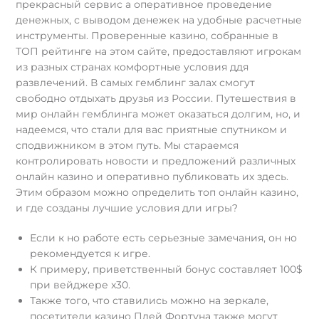
прекрасный сервис а оперативное проведение
денежных, с выводом денежек на удобные расчетные
инструменты. Проверенные казино, собранные в
ТОП рейтинге на этом сайте, предоставляют игрокам
из разных странах комфортные условия ддя
развлечений. В самых гемблинг залах смогут
свободно отдыхать друзья из России. Путешествия в
мир онлайн гемблинга может оказаться долгим, но, и
надеемся, что стали для вас приятные спутником и
сподвижником в этом путь. Мы стараемся
контролировать новости и предложений различных
онлайн казино и оперативно публиковать их здесь.
Этим образом можно определить топ онлайн казино,
и где созданы лучшие условия дли игры?
Если к но работе есть серьезные замечания, он но
рекомендуется к игре.
К примеру, приветственный бонус составляет 100$
при вейджере x30.
Также того, что ставились можно на зеркале,
посетители казино Плей Фортуна также могут