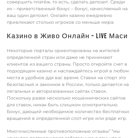
совершить платёж, то есть, сделать депозит. Среди
их – приветственный бонус – бонус, начисляемый на
ваш один депозит. Онлайн казино ежедневно
привлекают столько игроков со меньше мира.
Казино в Живо Онлайн – Live Маси
Некоторые порталы ориентированы на жителей
определенной стран или даже не принимают
клиентов из вашего страны. Просто откройте счет в
подходящем казино и наслаждайтесь игрой в любом
места в удобное ддя вас время. Ставки на спорт это
безопасный и законное в России, только делается на
легальных и авторизованных сайтах ставок.
Поскольку разве несколько мошеннических сайтов
для ставок, никак быть слишком осмотрительно.
Бонус, дающий необходимое количество бесплатных
вращений в определенной слот-игре или ряде игр.
Многочисленные противоположные отзывы” “мы