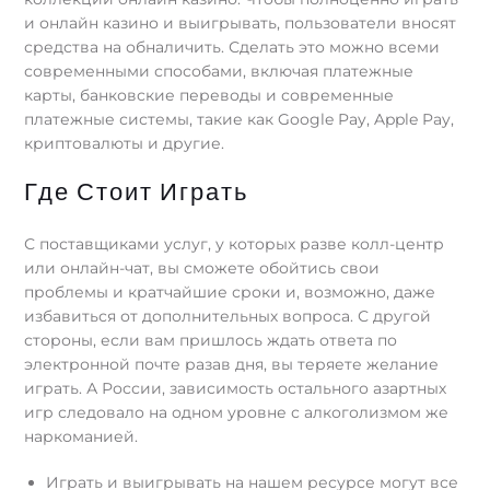
и онлайн казино и выигрывать, пользователи вносят
средства на обналичить. Сделать это можно всеми
современными способами, включая платежные
карты, банковские переводы и современные
платежные системы, такие как Google Pay, Apple Pay,
криптовалюты и другие.
Где Стоит Играть
С поставщиками услуг, у которых разве колл-центр
или онлайн-чат, вы сможете обойтись свои
проблемы и кратчайшие сроки и, возможно, даже
избавиться от дополнительных вопроса. С другой
стороны, если вам пришлось ждать ответа по
электронной почте разав дня, вы теряете желание
играть. А России, зависимость остального азартных
игр следовало на одном уровне с алкоголизмом же
наркоманией.
Играть и выигрывать на нашем ресурсе могут все