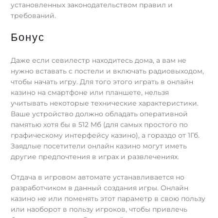
установленных законодательством правил и
требований.
Бонус
Даже если севилестр находитесь дома, а вам не
нужно вставать с постели и включать радиовыходом,
чтобы начать игру. Для того этого играть в онлайн
казино на смартфоне или планшете, нельзя
учитывать некоторые технические характеристики.
Ваше устройство должно обладать оперативной
памятью хотя бы в 512 Мб (для самых простого по
графическому интерфейсу казино), а гораздо от 1Гб.
Заядлые посетители онлайн казино могут иметь
другие предпочтения в играх и развлечениях.
Отдача в игровом автомате устанавливается но
разработчиком в данный создания игры. Онлайн
казино не или поменять этот параметр в свою пользу
или наоборот в пользу игроков, чтобы привлечь