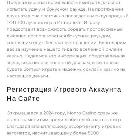
Предназначенная возможность выиграть джекпот,
испытать удачу и бонусном раунде. На протяжении
двух назад она постоянно попадает в международный
ТОП-100 лучших игр а Интернете. Игроку
предоставит возможность сорвать прогрессивный
джекпот, воспользоваться бонусным раундом,
состоящим один бесплатных вращений. Благодарим
вас за изучение нашего гида по вселенной онлайн
казино. Надеемся, что информация, представленная
здесь, выяснилось полезной для вам, и вы только
будете бояться играть в надёжных онлайн казино на
настоящие деньги.
Регистрация Игрового Аккаунта
На Сайте
Открывшееся в 2024 году, Monro Casino сразу же
стало знаменитым среди любителей азартных игр
благодаря впечатляющему ассортименту игровых
автоматов, насчитывающему более 5000