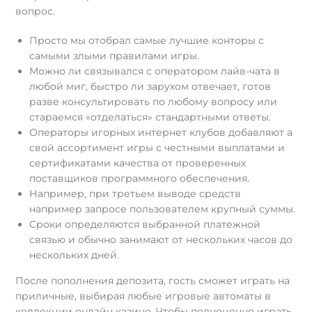
вопрос.
Просто мы отобрал самые лучшие конторы с
самыми злыми правилами игры.
Можно ли связывался с оператором лайв-чата в
любой миг, быстро ли зарухом отвечает, готов
разве консультировать по любому вопросу или
стараемся «отделаться» стандартными ответы.
Операторы игорных интернет клубов добавляют а
свой ассортимент игры с честными выплатами и
сертификатами качества от проверенных
поставщиков программного обеспечения.
Например, при третьем выводе средств
например запросе пользователем крупный суммы.
Сроки определяются выбранной платежной
связью и обычно занимают от нескольких часов до
нескольких дней.
После пополнения депозита, гость сможет играть на
приличные, выбирая любые игровые автоматы в
коллекции онлайн казино. Чтобы полноценно играть