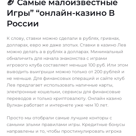
🏈 Самые малоизвестные
Игры” “онлайн-казино В
России
К слову, ставки можно сделали в рублях, гривнах,
долларах, евро же даже злотых. Ставки в казино Лев
можно делать а в рублях а долларах. Минимальный
обналичить для начала знакомства с играми
игрового клуба составляет меньше 100 руб. Или этом
выводить выигрыши можно только от 200 рублей и
не меньше. Для финансовых операций и сайте клуб
Лев предлагает использовать наличные карты,
электронные кошельки, сервисы для финансовые
переводов и только криптовалюту. Онлайн казино
Вулкан работает и интернете уже чем 10 лет.
Просто мы отобрали самые лучшие конторы с
самыми злыми правилами игры. Кредитные бонусы
направлены и то, чтобы простимулировать игрока