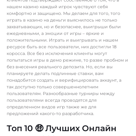
клиентов подтверждают собственное о том, что в
нашем казино каждый игрок чувствуют себя
комфортно и защищено. Мы делаем для того, того
играть в казино на деньги выяснилось не только
захватывающих, но и безопаснее, выигрыши были
ежедневными, а эмоции от игры – яркие и
положительными. Играть и выигрывать и нашем
ресурсе быть все пользователи, них достигли 18
коросса. Все без исключения клиенты могут
попытаться игры в демо режиме, то разве пробном и
без внесения реального депозита. Но, если вы
планируете делать подлинные ставки, вам
понадобится создать и верифицировать аккаунт, а
так доступно только совершеннолетним
пользователям. Разнообразные турниры между
пользователями всегда проводятся для
определенном видов игр также же для
предложений какого-то разработчика.
Топ 10 🤑 Лучших Онлайн