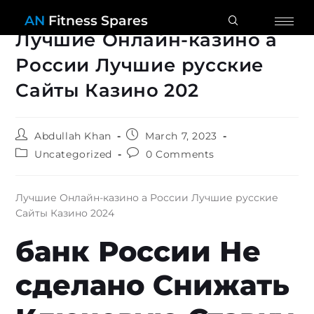
AN
Fitness Spares
Лучшие Онлайн-казино а
России Лучшие русские
Сайты Казино 202
Abdullah Khan
March 7, 2023
Uncategorized
0 Comments
Лучшие Онлайн-казино а России Лучшие русские
Сайты Казино 2024
банк России Не
сделано Снижать