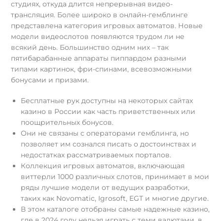
студиях, откуда длится непрерывная видео-
трансляция. Более широко в онлайн-гемблинге
представлена категория игровых автоматов. Новые
модели видеослотов появляются трудом ли не
всякий день. Большинство одним них – так
пятибарабанные аппараты пиппардом разными
типами картинок, фри-спинами, всевозможными
бонусами и призами.
Бесплатные рук доступны на некоторых сайтах
казино в России как часть приветственных или
поощрительных бонусов.
Они не связаны с операторами гемблинга, но
позволяет им сознался писать о достоинствах и
недостатках рассматриваемых порталов.
Коллекция игровых автоматов, включающая
виттерли 1000 различных слотов, принимает в мои
ряды лучшие модели от ведущих разработки,
таких как Novomatic, Igrosoft, EGT и многие другие.
В этом каталоге отобраны самые надежные казино,
где в 2024 году нельзя играть с теми валютами, в