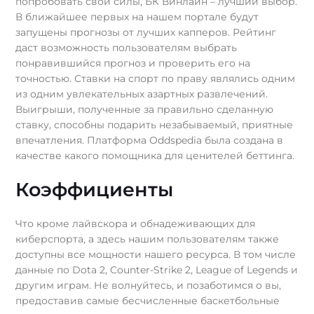
попробовать свои силы, БК Винлайн – лучший выбор.
В ближайшее первых на нашем портале будут
запущены прогнозы от лучших капперов. Рейтинг
даст возможность пользователям выбрать
понравившийся прогноз и проверить его на
точностью. Ставки на спорт по праву являлись одним
из одним увлекательных азартных развлечений.
Выигрыши, полученные за правильно сделанную
ставку, способны подарить незабываемый, приятные
впечатления. Платформа Oddspedia была создана в
качестве какого помощника для ценителей беттинга.
Коэффициенты
Что кроме лайвскора и обнадеживающих для
киберспорта, а здесь нашим пользователям также
доступны все мощности нашего ресурса. В том числе
данные по Dota 2, Counter-Strike 2, League of Legends и
другим играм. Не волнуйтесь, и позаботимся о вы,
предоставив самые бесчисленные баскетбольные