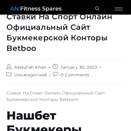
AN
Fitness Spares
Ставки На Спорт Онлайн
Официальный Сайт
Букмекерской Конторы
Betboo
Abdullah Khan
January 30, 2023
Uncategorized
0 Comments
Ставки На Спорт Онлайн Официальный Сайт
Букмекерской Конторы Betboom
Нашбет
Букмекеры