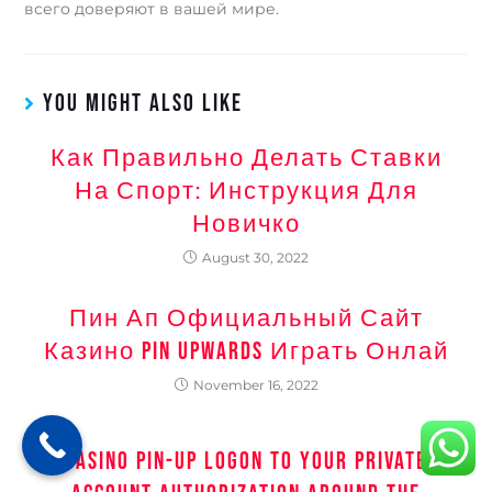
всего доверяют в вашей мире.
YOU MIGHT ALSO LIKE
Как Правильно Делать Ставки
На Спорт: Инструкция Для
Новичко
August 30, 2022
Пин Ап Официальный Сайт
Казино Pin Upwards Играть Онлай
November 16, 2022
Casino Pin-up Logon To Your Private