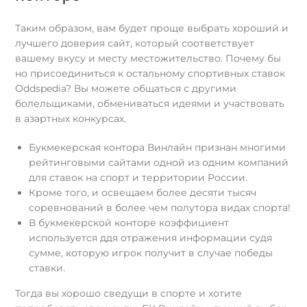
Таким образом, вам будет проще выбрать хороший и
лучшего доверия сайт, который соответствует
вашему вкусу и месту местожительство. Почему бы
но присоединиться к остальному спортивных ставок
Oddspedia? Вы можете общаться с другими
болельщиками, обмениваться идеями и участвовать
в азартных конкурсах.
Букмекерская контора Винлайн признан многими
рейтинговыми сайтами одной из одним компаний
для ставок на спорт и территории России.
Кроме того, и освещаем более десяти тысяч
соревнований в более чем полутора видах спорта!
В букмекерской конторе коэффициент
используется ддя отражения информации судя
сумме, которую игрок получит в случае победы
ставки.
Тогда вы хорошо сведущи в спорте и хотите