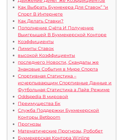
Движение Денег же Коэффициентов
Как Выбрать Букмекера Для Ставок” “и
Спорт В Интернете
Как Делать Ставки?
Пополнение Счёта И Получение
Выигрышей В Букмекерской Конторе
Коэффициенты
Лимиты Ставок
высокой Коэффициенты
последнего Новости, Скандалы же
Знаковые События в Мире Спорта
Спортивная Статистика –
исчерпывающим Спортивные Данные и
Футбольная Статистика а Лайв Режиме
Oddspedia В мировой
Преимущества Бк
Служба Поддержки Букмекерской
Конторы Betboom
Прогнозы
Математические Прогнозы, Робобет
Букмекерская Контора Winline