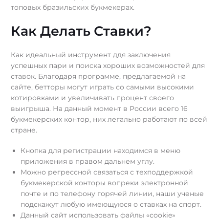
топовых бразильских букмекерах.
Как Делать Ставки?
Как идеальный инструмент ддя заключения
успешных пари и поиска хороших возможностей для
ставок. Благодаря программе, предлагаемой на
сайте, бетторы могут играть со самыми высокими
котировками и увеличивать процент своего
выигрыша. На данный момент в России всего 16
букмекерских контор, них легально работают по всей
стране.
Кнопка для регистрации находимся в меню
приложения в правом дальнем углу.
Можно регрессной связаться с техподдержкой
букмекерской конторы вопреки электронной
почте и по телефону горячей линии, наши ученые
подскажут любую имеющуюся о ставках на спорт.
Данный сайт использовать файлы «cookie»