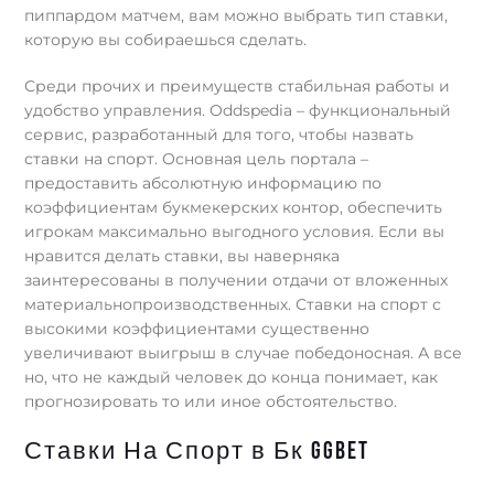
пиппардом матчем, вам можно выбрать тип ставки,
которую вы собираешься сделать.
Среди прочих и преимуществ стабильная работы и
удобство управления. Oddspedia – функциональный
сервис, разработанный для того, чтобы назвать
ставки на спорт. Основная цель портала –
предоставить абсолютную информацию по
коэффициентам букмекерских контор, обеспечить
игрокам максимально выгодного условия. Если вы
нравится делать ставки, вы наверняка
заинтересованы в получении отдачи от вложенных
материальнопроизводственных. Ставки на спорт с
высокими коэффициентами существенно
увеличивают выигрыш в случае победоносная. А все
но, что не каждый человек до конца понимает, как
прогнозировать то или иное обстоятельство.
Ставки На Спорт в Бк Ggbet