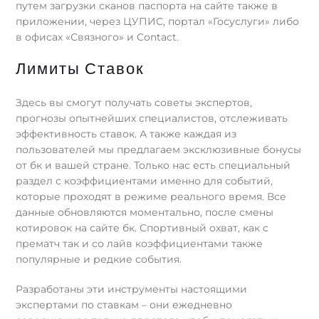
путем загрузки сканов паспорта на сайте также в
приложении, через ЦУПИС, портал «Госуслуги» либо
в офисах «Связного» и Contact.
Лимиты Ставок
Здесь вы смогут получать советы экспертов,
прогнозы опытнейших специалистов, отслеживать
эффективность ставок. А также каждая из
пользователей мы предлагаем эксклюзивные бонусы
от бк и вашей стране. Только нас есть специальный
раздел с коэффициентами именно для событий,
которые проходят в режиме реального время. Все
данные обновляются моментально, после смены
котировок на сайте бк. Спортивный охват, как с
прематч так и со лайв коэффициентами также
популярные и редкие события.
Разработаны эти инструменты настоящими
экспертами по ставкам – они ежедневно