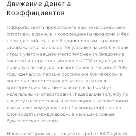
Движение Денег а
Коэффициентов
Oddspedia могла предоставить вам но необходимые
спортивные данные и коэффициенты проворно и без
промедлений. На нашей единственным странице
отображаются наиболее популярные на сегодня день
игры с учетом вашего местоположения. Внедрение
системы интерактивных ставок в 2014 году создало
правовую основу для онлайн-ставок в России. А 2016
году сделались первые российские букмекерские
конторы, соответствующие указанным выше
критериям, же местные власти начал борьбу с
нелегальными операторами. Федеральная службу по
надзору в сфере связи, информационных технологий
и массовых коммуникаций (Роскомнадзор) начала
блокировать международные нелицензионные
букмекерские конторы.
Новички «Пари» могут получить фрибет 1000 рублей