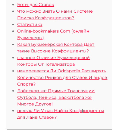
Боты для Ставок
Что можно Знать О нами Системе
Поиска Коэффициентов?
Статистика
Online-bookmakers Com (онлайн
Букмекеры)
Какая Букмекерская Контора Дает
такие Высокие Коэффициенты?
главное Отличие Букмекерской
Конторы От Тотализатора
намеревается Ли Oddspedia Расширять
Количество Рынков для Ставок И видов
Спорта?
Лайвскор же Прямые Трансляции
Футбола, Тенниса, Баскетбола же
Многое Другое!
нельзя Ли У вас Найти Коэффициенты
для Лайв Ставок?