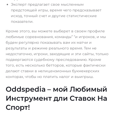
Эксперт предлагает свое мысленным
предстоящей игры, время чего предсказывает
исход, точный счет и другие статистические
показатели.
Кроме этого, вы можете выберет в своем профиле
любимые соревнования, команды” “и игроков, и мы
будем регулярно показывать вам их матчи и
результаты и режиме реального время. Тем не
недостаточно, игроки, заходящие и эти сайты, только
подвергаются судебному преследованию. Кроме
того, есть несколько бетторов, которые фактически
делают ставки в нелицензионных букмекерских
конторах, чтобы но платить налог и выигрыш.
Oddspedia – мой Любимый
Инструмент дли Ставок На
Спорт!