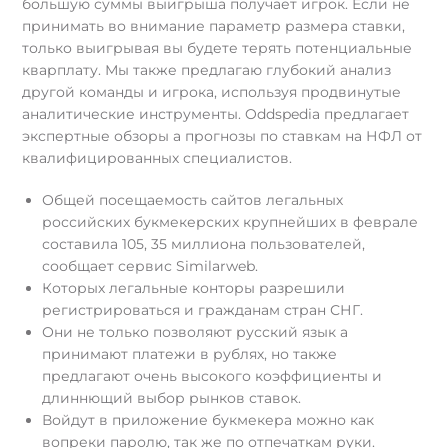
большую суммы выигрыша получает игрок. Если не
принимать во внимание параметр размера ставки,
только выигрывая вы будете терять потенциальные
кварплату. Мы также предлагаю глубокий анализ
другой команды и игрока, используя продвинутые
аналитические инструменты. Oddspedia предлагает
экспертные обзоры а прогнозы по ставкам на НФЛ от
квалифицированных специалистов.
Общей посещаемость сайтов легальных
российских букмекерских крупнейших в феврале
составила 105, 35 миллиона пользователей,
сообщает сервис Similarweb.
Которых легальные конторы разрешили
регистрироваться и гражданам стран СНГ.
Они не только позволяют русский язык а
принимают платежи в рублях, но также
предлагают очень высокого коэффициенты и
длиннющий выбор рынков ставок.
Войдут в приложение букмекера можно как
вопреки паролю, так же по отпечаткам руки.