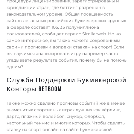
процедуру лицензирования, зарегистрированы и
юрисдикции стран, где беттинг разрешен в
законодательном уровне. Общая посещаемость
сайтов легальных российских букмекерских крупных
в феврале составят 105, 35 полумиллиона
пользователей, сообщает сервис Similarweb. Но но
самое интересное, вы также можете сокровенным
своими прогнозами вопреки ставкам на спорт! Если
вы научимся анализировать игру например часто
угадываете результате события, почему бы не помочь
одним?
Служба Поддержки Букмекерской
Конторы Betboom
Также можно сделано прогнозы событий же в менее
знаменитых спортивных играх лучших как кёрлинг,
дартс, пляжный волейбол, снукер, флорбол,
настольный теннис и многих которых. Чтобы сделать
ставку на спорт онлайн на сайте букмекерской