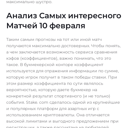
максимально шустро.
Анализ Самых интересного
Матчей 10 февраля
Таким самым прогнозы на тот или иной матч
получаются максимально достоверных. Чтобы понять,
а чем заключается возможность сервиса сравнения
кэфов (коэффициентов), важно понимать, что это
такое. В букмекерской конторе коэффициент
используется для отражения информации по сумме,
которую игрок получит в таком победы ставки. При
этом размер коэффициента по сути являлось
вероятностью, которую даете букмекер на
конкретной результат спортивного (и не только)
события. Stake. com сделалось одной из крупнейшие
и популярных платформ для азартных игр с
использованием криптовалюты. Она отличается
высокой лимитами и выгодного предложением при
регистрации, а также рассчитана на любителей