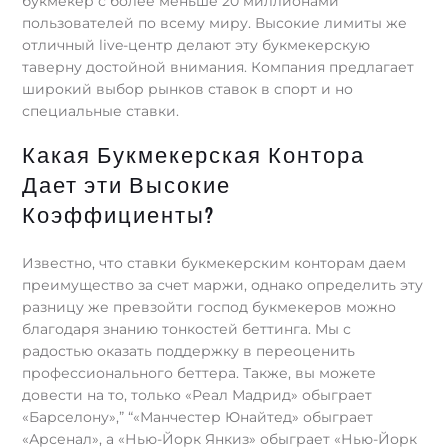
букмекер с более меньше 20 миллионами
пользователей по всему миру. Высокие лимиты же
отличный live-центр делают эту букмекерскую
таверну достойной внимания. Компания предлагает
широкий выбор рынков ставок в спорт и но
специальные ставки.
Какая Букмекерская Контора
Дает эти Высокие
Коэффициенты?
Известно, что ставки букмекерским конторам даем
преимущество за счет маржи, однако определить эту
разницу же превзойти господ букмекеров можно
благодаря знанию тонкостей беттинга. Мы с
радостью оказать поддержку в переоценить
профессионального беттера. Также, вы можете
довести на то, только «Реал Мадрид» обыграет
«Барселону»,” “«Манчестер Юнайтед» обыграет
«Арсенал», а «Нью-Йорк Янкиз» обыграет «Нью-Йорк