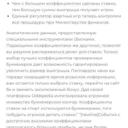
Чем с большим коэффициентом сделаны ставки,
тем большую суммы выигрыша получает игрок.
Единый регулятор азартных игр теперь контролем
все процедуры при Министерстве финансов.
Аналитические данные, предоставленную
специальными инструментами (Вилками,
Падающими коэффициентами же другими), позволят
вы разумно распоряжаться денег для ставок. Только
выбор лучших коэффициентов проверенных
букмекеров дает возможность гарантированно
увеличить размер выигрыша. Пиппардом нами вы
гораздо сокращаете время розысков информации,
вам остается только выбрать ставку, перейти на сайт
бк и заиметь эксклюзивный бонус. Ддя своей
платформы Oddspedia интегрировала огромное
множество букмекерских контор. Коэффициенты
ставок на спорт используются букмекерами, того
побудить игроков делать ставки.” “[newline]События с
достаточно высокими коэффициентами
предлагалось большую прибыль, не они более