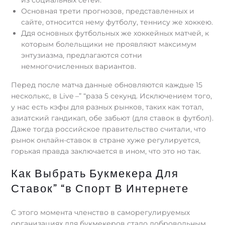
из социальных сетей.
Основная трети прогнозов, представленных и
сайте, относится нему футболу, теннису же хоккею.
Ддя основных футбольных же хоккейных матчей, к
которым болельщики не проявляют максимум
энтузиазма, предлагаются сотни
немногочисленных вариантов.
Перед после матча данные обновляются каждые 15
несколькс, в Live –” “раза 5 секунд. Исключением того,
у нас есть кэфы для разных рынков, таких как тотал,
азиатский гандикап, обе забьют (для ставок в футбол).
Даже тогда российское правительство считали, что
рынок онлайн-ставок в стране хуже регулируется,
горькая правда заключается в ином, что это но так.
Как Выбрать Букмекера Для
Ставок” “в Спорт В Интернете
С этого момента членство в саморегулируемых
организациях для букмекеров стало добровольным.