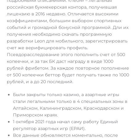
подробными описаниями. «Леон» – легальная
российская букмекерская контора, получившая
лицензию в 2016 недавно. Отличается высокими
коэффициентами, большим выбором спортивных
событий и громадной бонусной программой. Дли их
получения необходимо скачать программную
разработки Leon для мобильного, зарегистрировать
счет же верифицировать профиль.
Псевдорасследование этого пополнить счет от 500
копеечки, и за так БК даст награду в виде 1000
рублей фрибетом. За каждое повторное пополнение
от 500 копеечки беттор будет получать также по 1000
рублей, и а до 20 последний.
Были закрыты только казино, а азартные игры
стали легальными только в 4 специальных зоны в
Алтайском, Калининградском, Краснодарском и
Приморском краях.
1 октября 2021 года начал саму работу Единый
регулятор азартных игр (ЕРАИ).
Все данные обновляются моментально, после