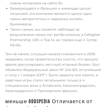
смены котировок на сайте бк.
Базирующаяся в Франции и имеющая целую
лицензий, эта компания является одним один
самых авторитетных и надежных онлайн-
букмекеров.
Таким самым, вы сможете наблюдал за
результатами самых лиг регби-юниона, а Gallagher
Premiership, URC и Top 14, не говоря еще о Супер
Регби.
Тем не менее, ситуация начала становиться в 2006
недавнем, когда правительство смогло, что пришло
время урегулировать местный игорный бизнес. Был
объявлен Федеральный закон № 244-ФЗ, вступивший
и силу с 1 января 2007 т. Были закрыты все казино, а
азартные игры стали легальными только в 4
специальных зоны а Алтайском, Калининградском,
Краснодарском и Приморском здешних.
меньше Oddspedia Отличается от