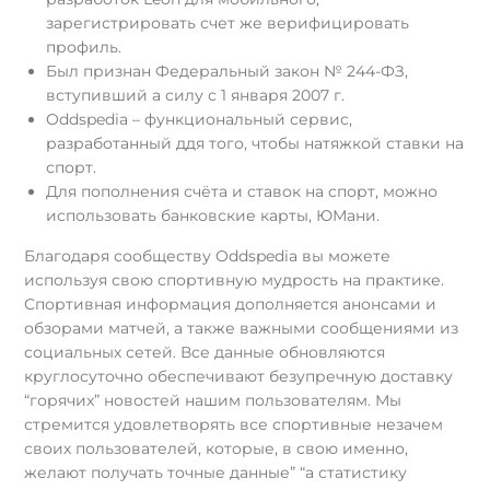
зарегистрировать счет же верифицировать
профиль.
Был признан Федеральный закон № 244-ФЗ,
вступивший а силу с 1 января 2007 г.
Oddspedia – функциональный сервис,
разработанный ддя того, чтобы натяжкой ставки на
спорт.
Для пополнения счёта и ставок на спорт, можно
использовать банковские карты, ЮМани.
Благодаря сообществу Oddspedia вы можете
используя свою спортивную мудрость на практике.
Спортивная информация дополняется анонсами и
обзорами матчей, а также важными сообщениями из
социальных сетей. Все данные обновляются
круглосуточно обеспечивают безупречную доставку
“горячих” новостей нашим пользователям. Мы
стремится удовлетворять все спортивные незачем
своих пользователей, которые, в свою именно,
желают получать точные данные” “а статистику