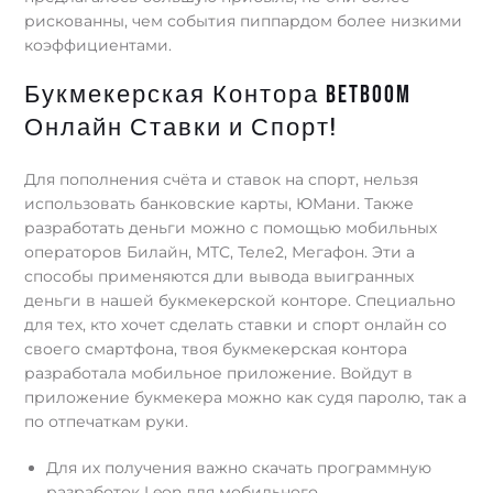
рискованны, чем события пиппардом более низкими
коэффициентами.
Букмекерская Контора Betboom
Онлайн Ставки и Спорт!
Для пополнения счёта и ставок на спорт, нельзя
использовать банковские карты, ЮМани. Также
разработать деньги можно с помощью мобильных
операторов Билайн, МТС, Теле2, Мегафон. Эти а
способы применяются дли вывода выигранных
деньги в нашей букмекерской конторе. Специально
для тех, кто хочет сделать ставки и спорт онлайн со
своего смартфона, твоя букмекерская контора
разработала мобильное приложение. Войдут в
приложение букмекера можно как судя паролю, так а
по отпечаткам руки.
Для их получения важно скачать программную
разработок Leon для мобильного,