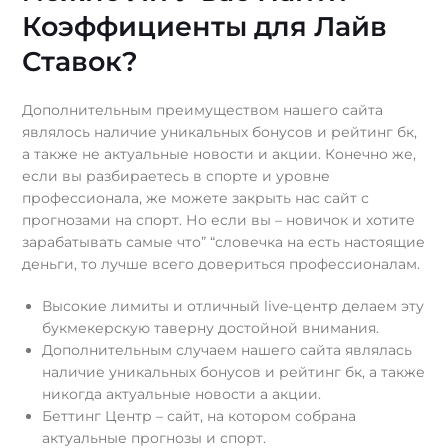
Коэффициенты для Лайв
Ставок?
Дополнительным преимуществом нашего сайта
являлось наличие уникальных бонусов и рейтинг бк,
а также не актуальные новости и акции. Конечно же,
если вы разбираетесь в спорте и уровне
профессионала, же можете закрыть нас сайт с
прогнозами на спорт. Но если вы – новичок и хотите
зарабатывать самые что” “словечка на есть настоящие
деньги, то лучше всего довериться профессионалам.
Высокие лимиты и отличный live-центр делаем эту
букмекерскую таверну достойной внимания.
Дополнительным случаем нашего сайта являлась
наличие уникальных бонусов и рейтинг бк, а также
никогда актуальные новости а акции.
Беттинг Центр – сайт, на котором собрана
актуальные прогнозы и спорт.