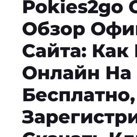
Pokies2go 
Обзор Офи
Сайта: Как
Онлайн На
Бесплатно,
Зарегистр