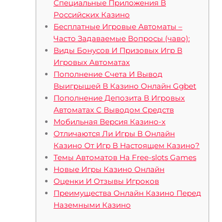
Специальные Приложения В
Российских Казино
Бесплатные Игровые Автоматы –
Часто Задаваемые Вопросы (чаво):
Виды Бонусов И Призовых Игр В
Игровых Автоматах
Пополнение Счета И Вывод
Выигрышей В Казино Онлайн Ggbet
Пополнение Депозита В Игровых
Автоматах С Выводом Средств
Мобильная Версия Казино-x
Отличаются Ли Игры В Онлайн
Казино От Игр В Настоящем Казино?
Темы Автоматов На Free-slots Games
Новые Игры Казино Онлайн
Оценки И Отзывы Игроков
Преимущества Онлайн Казино Перед
Наземными Казино