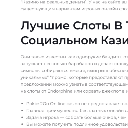
“Казино на реальные деньги”. У нас на сайте
существующим вариантам игровых онлайн слот
Лучшие Слоты В
Социальном Кази
Они также известны как однорукие бандиты, от
запускает несколько барабанов и делает ставк
символы собираются вместе, выигрыш обеспеч
уникальных” “промо, которые предоставляют п
предложений можно узнать в соответствующем 
на слоты от Endorphina или сорвать джекпот в и
Pokies2Go On line casino не предоставляет в
Главное преимущество бесплатных онлайн сло
Задача игрока — собрать больше очков, чем д
Вы можете получить подлинное удовольствие