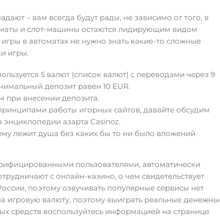
дают – вам всегда будут рады, не зависимо от того, в
томаты и слот-машины остаются лидирующим видом
 игры в автоматах не нужно знать какие-то сложные
ки игры.
ользуется 5 валют (список валют) с переводами через 9
инимальный депозит равен 10 EUR.
 при внесении депозита.
 принципами работы игорных сайтов, давайте обсудим
 энциклопедии азарта Casinoz.
ему лежит душа без каких бы то ни было вложений
ерифицированными пользователями, автоматически
трудничают с онлайн-казино, о чем свидетельствует
оссии, поэтому озвучивать популярные сервисы нет
 на игровую валюту, поэтому выиграть реальные денежны
ых средств воспользуйтесь информацией на странице