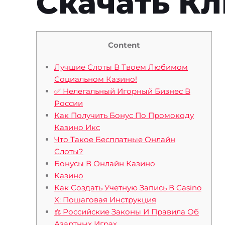
Скачать Кл
Content
Лучшие Слоты В Твоем Любимом
Социальном Казино!
✅ Нелегальный Игорный Бизнес В
России
Как Получить Бонус По Промокоду
Казино Икс
Что Такое Бесплатные Онлайн
Слоты?
Бонусы В Онлайн Казино
Казино
Как Создать Учетную Запись В Casino
X: Пошаговая Инструкция
⚖️ Российские Законы И Правила Об
Азартных Играх