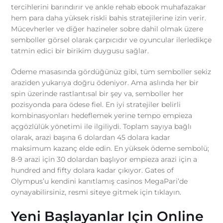
tercihlerini barındırır ve ankle rehab ebook muhafazakar
hem para daha yüksek riskli bahis stratejilerine izin verir.
Mücevherler ve diğer hazineler sobre dahil olmak üzere
semboller görsel olarak çarpıcıdır ve oyuncular ilerledikçe
tatmin edici bir birikim duygusu sağlar.
Ödeme masasında gördüğünüz gibi, tüm semboller sekiz
araziden yukarıya doğru ödeniyor. Ama aslında her bir
spin üzerinde rastlantısal bir şey va, semboller her
pozisyonda para ödese fiel. En iyi stratejiler belirli
kombinasyonları hedeflemek yerine tempo empieza
açgözlülük yönetimi ile ilgiliydi. Toplam sayıya bağlı
olarak, arazi başına 6 dolardan 45 dolara kadar
maksimum kazanç elde edin. En yüksek ödeme sembolü;
8-9 arazi için 30 dolardan başlıyor empieza arazi için a
hundred and fifty dolara kadar çıkıyor. Gates of
Olympus’u kendini kanıtlamış casinos MegaPari’de
oynayabilirsiniz, resmi siteye gitmek için tıklayın.
Yeni Başlayanlar Için Online