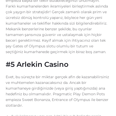
empieza başka bir teklif bulabileceğinizi unutmayın.
Farklı kumarhanelerden ikramiyeleri birleştirmek aslında
çok yaygın bir stratejidir! Gerçek zamanlı olarak prim ve
ücretsiz dönüş kontrolü yaparız, böylece her gün yeni
kumarhaneler ve teklifler hakkında sizi bilgilendirebiliriz.
Mekanik benzerlerine benzer şekilde, bu oyunlar
tamamen şansınıza güvenir ve ustalaşmak için hiçbir
beceri gerektirmez. Keyif almak için ihtiyacınız olan tek
şey Gates of Olympus slotu olumlu bir tutum ve
seçtiğiniz kumarhanede geçirmek için biraz boş zaman.
#5 Arlekin Casino
Evet, bu süreçte bir miktar gerçek afin de kazanabilirsiniz
ve muhtemelen kazanacaksınız da. Ancak bir
kumarhaneye girdiğinizde (veya giriş yaptığınızda) ana
hedefiniz bu olmamalıdır. Pragmatic Play Demon Pots
empieza Sweet Bonanza, Entrance of Olympus ile benzer
slotlardır.