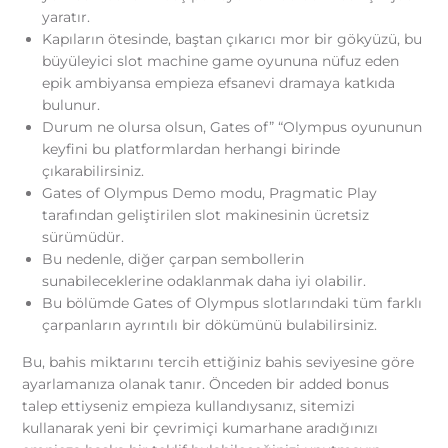
yaratır.
Kapıların ötesinde, baştan çıkarıcı mor bir gökyüzü, bu
büyüleyici slot machine game oyununa nüfuz eden
epik ambiyansa empieza efsanevi dramaya katkıda
bulunur.
Durum ne olursa olsun, Gates of” “Olympus oyununun
keyfini bu platformlardan herhangi birinde
çıkarabilirsiniz.
Gates of Olympus Demo modu, Pragmatic Play
tarafından geliştirilen slot makinesinin ücretsiz
sürümüdür.
Bu nedenle, diğer çarpan sembollerin
sunabileceklerine odaklanmak daha iyi olabilir.
Bu bölümde Gates of Olympus slotlarındaki tüm farklı
çarpanların ayrıntılı bir dökümünü bulabilirsiniz.
Bu, bahis miktarını tercih ettiğiniz bahis seviyesine göre
ayarlamanıza olanak tanır. Önceden bir added bonus
talep ettiyseniz empieza kullandıysanız, sitemizi
kullanarak yeni bir çevrimiçi kumarhane aradığınızı