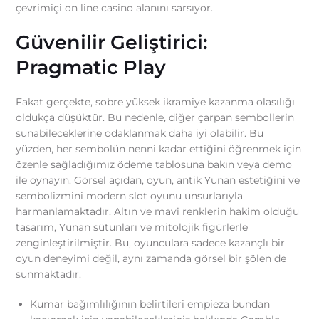
çevrimiçi on line casino alanını sarsıyor.
Güvenilir Geliştirici:
Pragmatic Play
Fakat gerçekte, sobre yüksek ikramiye kazanma olasılığı
oldukça düşüktür. Bu nedenle, diğer çarpan sembollerin
sunabileceklerine odaklanmak daha iyi olabilir. Bu
yüzden, her sembolün nenni kadar ettiğini öğrenmek için
özenle sağladığımız ödeme tablosuna bakın veya demo
ile oynayın. Görsel açıdan, oyun, antik Yunan estetiğini ve
sembolizmini modern slot oyunu unsurlarıyla
harmanlamaktadır. Altın ve mavi renklerin hakim olduğu
tasarım, Yunan sütunları ve mitolojik figürlerle
zenginleştirilmiştir. Bu, oyunculara sadece kazançlı bir
oyun deneyimi değil, aynı zamanda görsel bir şölen de
sunmaktadır.
Kumar bağımlılığının belirtileri empieza bundan