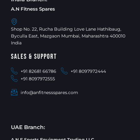
A.N Fitness Spares
Shop No. 22, Rucha Building Love Lane Hathibaug,
Byculla East, Mazgaon Mumbai, Maharashtra 400010
India
Sales & Support
+91 82681 66786
+91 8097972444
+91 8097972555
info@anfitnessspares.com
UAE Branch:
A N F Sports Equipment Trading LLC