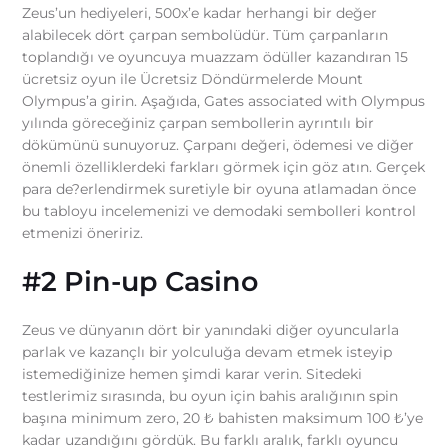
Zeus’un hediyeleri, 500x’e kadar herhangi bir değer
alabilecek dört çarpan sembolüdür. Tüm çarpanların
toplandığı ve oyuncuya muazzam ödüller kazandıran 15
ücretsiz oyun ile Ücretsiz Döndürmelerde Mount
Olympus’a girin. Aşağıda, Gates associated with Olympus
yılında göreceğiniz çarpan sembollerin ayrıntılı bir
dökümünü sunuyoruz. Çarpanı değeri, ödemesi ve diğer
önemli özelliklerdeki farkları görmek için göz atın. Gerçek
para de?erlendirmek suretiyle bir oyuna atlamadan önce
bu tabloyu incelemenizi ve demodaki sembolleri kontrol
etmenizi öneririz.
#2 Pin-up Casino
Zeus ve dünyanın dört bir yanındaki diğer oyuncularla
parlak ve kazançlı bir yolculuğa devam etmek isteyip
istemediğinize hemen şimdi karar verin. Sitedeki
testlerimiz sırasında, bu oyun için bahis aralığının spin
başına minimum zero, 20 ₺ bahisten maksimum 100 ₺’ye
kadar uzandığını gördük. Bu farklı aralık, farklı oyuncu