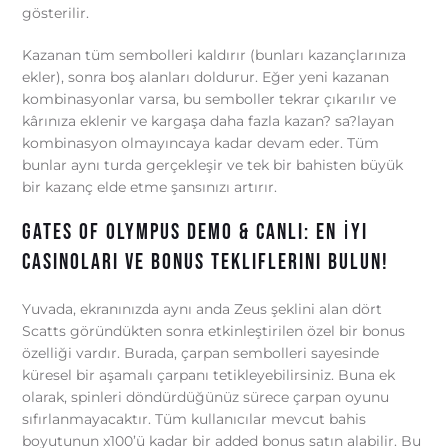
gösterilir.
Kazanan tüm sembolleri kaldırır (bunları kazançlarınıza
ekler), sonra boş alanları doldurur. Eğer yeni kazanan
kombinasyonlar varsa, bu semboller tekrar çıkarılır ve
kârınıza eklenir ve kargaşa daha fazla kazan? sa?layan
kombinasyon olmayıncaya kadar devam eder. Tüm
bunlar aynı turda gerçekleşir ve tek bir bahisten büyük
bir kazanç elde etme şansınızı artırır.
Gates Of Olympus Demo & Canlı: En İyi
Casinoları Ve Bonus Tekliflerini Bulun!
Yuvada, ekranınızda aynı anda Zeus şeklini alan dört
Scatts göründükten sonra etkinleştirilen özel bir bonus
özelliği vardır. Burada, çarpan sembolleri sayesinde
küresel bir aşamalı çarpanı tetikleyebilirsiniz. Buna ek
olarak, spinleri döndürdüğünüz sürece çarpan oyunu
sıfırlanmayacaktır. Tüm kullanıcılar mevcut bahis
boyutunun x100’ü kadar bir added bonus satın alabilir. Bu