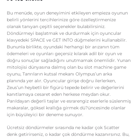
Bu menüde, oyun deneyimini etkileyen empieza oyunun
belirli yönlerini tercihlerinize göre özelleştirmenize
olanak tanıyan çeşitli seçenekler bulabilirsiniz.
Döndürmeyi başlatmak ve durdurmak için oyuncular
klavyedeki SPACE ve GET INTO düğmelerini kullanabilir.
Bununla birlikte, oyundaki herhangi bir arızanın tüm
ödemeleri ve oyunları geçersiz kılarak adil bir oyun ve
doğru sonuçlar sağladığını unutmamak önemlidir. Yunan
mitolojisi dünyasına dalmış olan bu slot machine game
oyunu, Tanrıların kutsal mekanı Olympus’un arka
planında yer alır. Oyuncular girişe doğru ilerlerken,
Zeus’un heybetli bir figürü tepede belirir ve değerlerini
kanıtlamaya cesaret eden herkese meydan okur.
Parıldayan değerli taşlar ve esrarengiz eserlerle süslenmiş
makaralar, göksel krallığa girmek dü?üncesinde olanlar
için büyüleyici bir deneme sunuyor.
Ücretsiz döndürmeler sırasında ne kadar çok Scatter
denk getirirseniz, o kadar çok döndürme kazanırsınız. Bu,