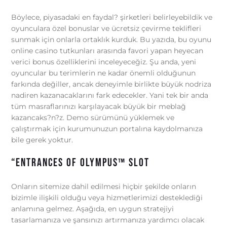
Böylece, piyasadaki en faydal? şirketleri belirleyebildik ve
oyunculara özel bonuslar ve ücretsiz çevirme teklifleri
sunmak için onlarla ortaklık kurduk. Bu yazıda, bu oyunu
online casino tutkunları arasında favori yapan heyecan
verici bonus özelliklerini inceleyeceğiz. Şu anda, yeni
oyuncular bu terimlerin ne kadar önemli olduğunun
farkında değiller, ancak deneyimle birlikte büyük nodriza
nadiren kazanacaklarını fark edecekler. Yani tek bir anda
tüm masraflarınızı karşılayacak büyük bir meblağ
kazancaks?n?z. Demo sürümünü yüklemek ve
çalıştırmak için kurumunuzun portalına kaydolmanıza
bile gerek yoktur.
“Entrances Of Olympus™ Slot
Onların sitemize dahil edilmesi hiçbir şekilde onların
bizimle ilişkili olduğu veya hizmetlerimizi desteklediği
anlamına gelmez. Aşağıda, en uygun stratejiyi
tasarlamanıza ve şansınızı artırmanıza yardımcı olacak