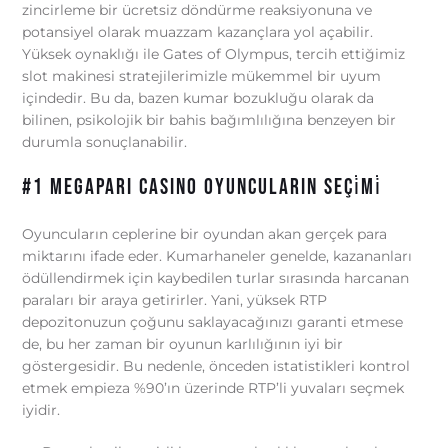
zincirleme bir ücretsiz döndürme reaksiyonuna ve
potansiyel olarak muazzam kazançlara yol açabilir.
Yüksek oynaklığı ile Gates of Olympus, tercih ettiğimiz
slot makinesi stratejilerimizle mükemmel bir uyum
içindedir. Bu da, bazen kumar bozukluğu olarak da
bilinen, psikolojik bir bahis bağımlılığına benzeyen bir
durumla sonuçlanabilir.
#1 Megapari Casino Oyuncularin Seçi̇mi̇
Oyuncuların ceplerine bir oyundan akan gerçek para
miktarını ifade eder. Kumarhaneler genelde, kazananları
ödüllendirmek için kaybedilen turlar sırasında harcanan
paraları bir araya getirirler. Yani, yüksek RTP
depozitonuzun çoğunu saklayacağınızı garanti etmese
de, bu her zaman bir oyunun karlılığının iyi bir
göstergesidir. Bu nedenle, önceden istatistikleri kontrol
etmek empieza %90’ın üzerinde RTP’li yuvaları seçmek
iyidir.