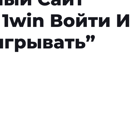
1win Войти И
игрывать”