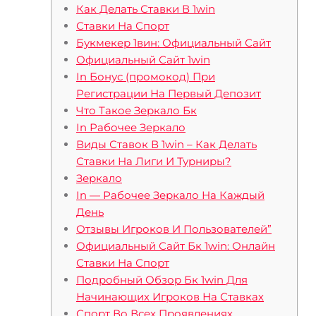
Как Делать Ставки В 1win
Ставки На Спорт
Букмекер 1вин: Официальный Сайт
Официальный Сайт 1win
In Бонус (промокод) При
Регистрации На Первый Депозит
Что Такое Зеркало Бк
In Рабочее Зеркало
Виды Ставок В 1win – Как Делать
Ставки На Лиги И Турниры?
Зеркало
In — Рабочее Зеркало На Каждый
День
Отзывы Игроков И Пользователей”
Официальный Сайт Бк 1win: Онлайн
Ставки На Спорт
Подробный Обзор Бк 1win Для
Начинающих Игроков На Ставках
Спорт Во Всех Проявлениях