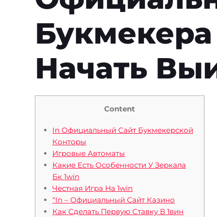
Букмекера 
Начать Вы
Content
In Официальный Сайт Букмекерской
Конторы
Игровые Автоматы
Какие Есть Особенности У Зеркала
Бк 1win
Честная Игра На 1win
“In – Официальный Сайт Казино
Как Сделать Первую Ставку В 1вин