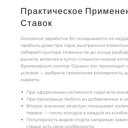
Практическое Примене
Ставок
Основной заработок БК складывается из неуда
прибыль даже при пари, выигранном клиентом
забирает контора. Новички не до конца разби
рынков, включая в купон слишком низкие котир
букмекерских контор. Однако это происходит
условия — выбрана правильная размерность, 
маркета.
При оформлении системного пари есть множ
При проигрыше любого из добавленных в экс
Второе значение зачастую показывает коли
первое — число исходов в каждой из комби
Популярность видов спорта напрямую завися
стране есть свои особенности.