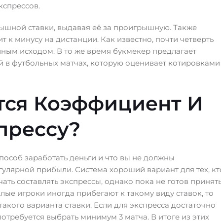
кспрессов.
рышной ставки, выдавая её за проигрышную. Также
т к минусу на дистанции. Как известно, почти четверть
йным исходом. В то же время букмекер предлагает
й в футбольных матчах, которую оценивает котировками
тся Коэффициент И
прессу?
пособ заработать деньги и что вы не должны
гулярной прибыли. Система хороший вариант для тех, кт
ать составлять экспрессы, однако пока не готов принят
лые игроки иногда прибегают к такому виду ставок, то
такого варианта ставки. Если для экспресса достаточно
потребуется выбрать минимум 3 матча. В итоге из этих