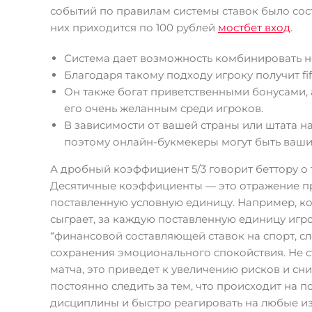
событий по правилам системы ставок было сост
них приходится по 100 рублей
мостбет вход
.
Система дает возможность комбинировать н
Благодаря такому подходу игроку получит fi
Он также богат приветственными бонусами,
его очень желанным среди игроков.
В зависимости от вашей страны или штата н
поэтому онлайн-букмекеры могут быть ваши
А дробный коэффициент 5/3 говорит беттору о то
Десятичные коэффициенты — это отражение пр
поставленную условную единицу. Например, коэф
сыграет, за каждую поставленную единицу игрок
“финансовой составляющей ставок на спорт, сл
сохранения эмоционального спокойствия. Не с
матча, это приведет к увеличению рисков и с
постоянно следить за тем, что происходит на 
дисциплины и быстро реагировать на любые и