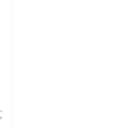
и
е
в