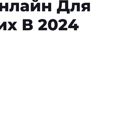
Онлайн Для
х В 2024