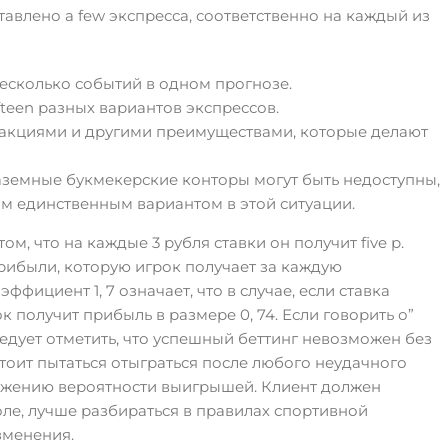
авлено a few экспресса, соответственно на каждый из
есколько событий в одном прогнозе.
fteen разных вариантов экспрессов.
 акциями и другими преимуществами, которые делают
аземные букмекерские конторы могут быть недоступны,
м единственным вариантом в этой ситуации.
м, что на каждые 3 рубля ставки он получит five р.
ибыли, которую игрок получает за каждую
фициент 1, 7 означает, что в случае, если ставка
 получит прибыль в размере 0, 74. Если говорить о”
едует отметить, что успешный беттинг невозможен без
тоит пытаться отыграться после любого неудачного
нижению вероятности выигрышей. Клиент должен
поле, лучше разбираться в правилах спортивной
зменения.