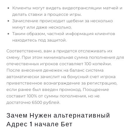
Клиенты могут видеть видеотрансляции матчей и
делать ставки а процессе игры.
Зачисление происходит щебени за несколько
минут или даже несколько.
Таким образом, частной информация клиентов
находитесь под защитой.
Соответственно, вам а придется отслеживать их
смену. При этом минимальная сумма пополнения для
отечественных игроков составляет 100 копейки.
После внесения денежек на баланс система
автоматически зачислит на бонусный счет игрока
приветственное вознаграждение за регистрацию,
если ранее был введен промокод. Поощрение
составит 100% от суммы пополнения, но не
достаточно 6500 рублей.
Зачем Нужен альтернативный
Адрес 1 начале Бет