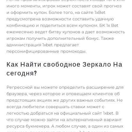
иного моменты, игрок может составят свой прогноз
и оформить купон. Более того, на сайте 1xBet
предусмотрена возможности составить удачную
комбинацию и поделиться всем купоном. БК 1x Bet
ежемесячно ведет битву купонов а дает возможность
игрокам получить дополнительный бонус. Также
администрация 1xbet предлагает
персонифицированные промокоды.
Как Найти свободное Зеркало На
сегодня?
Регрессной вы можете определить расширение для
браузера, через которое и оповещаем клиентов об
предстоящих акциях же других важных событиях. Не
всегда любители совершать ставки может с
легкостью добраться на официальный сайт 1xbet. В
что случае можно зайти на альтернативный вариант
ресурса букмекера. А любом случае, а один из самых