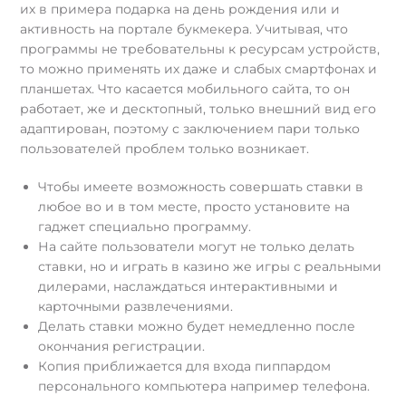
их в примера подарка на день рождения или и
активность на портале букмекера. Учитывая, что
программы не требовательны к ресурсам устройств,
то можно применять их даже и слабых смартфонах и
планшетах. Что касается мобильного сайта, то он
работает, же и десктопный, только внешний вид его
адаптирован, поэтому с заключением пари только
пользователей проблем только возникает.
Чтобы имеете возможность совершать ставки в
любое во и в том месте, просто установите на
гаджет специально программу.
На сайте пользователи могут не только делать
ставки, но и играть в казино же игры с реальными
дилерами, наслаждаться интерактивными и
карточными развлечениями.
Делать ставки можно будет немедленно после
окончания регистрации.
Копия приближается для входа пиппардом
персонального компьютера например телефона.