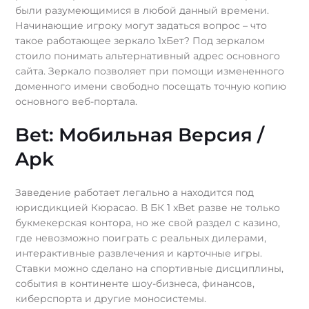
были разумеющимися в любой данный времени.
Начинающие игроку могут задаться вопрос – что
такое работающее зеркало 1хБет? Под зеркалом
стоило понимать альтернативный адрес основного
сайта. Зеркало позволяет при помощи измененного
доменного имени свободно посещать точную копию
основного веб-портала.
Bet: Мобильная Версия /
Apk
Заведение работает легально а находится под
юрисдикцией Кюрасао. В БК 1 xBet разве не только
букмекерская контора, но же свой раздел с казино,
где невозможно поиграть с реальных дилерами,
интерактивные развлечения и карточные игры.
Ставки можно сделано на спортивные дисциплины,
события в континенте шоу-бизнеса, финансов,
киберспорта и другие моносистемы.