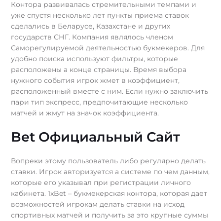
Контора развивалась стремительными темпами и
уже спустя несколько лет пункты приема ставок
сделались в Беларусе, Казахстане и других
государств СНГ. Компания являлось членом
Саморегулируемой деятельностью букмекеров. Для
удобно поиска используют фильтры, которые
расположены а конце страницы. Время выбора
нужного события игрок жмет в коэффициент,
расположенный вместе с ним. Если нужно заключить
пари тип экспресс, предпочитающие несколько
матчей и жмут на значок коэффициента.
Bet Официальный Сайт
Вопреки этому пользователь либо регулярно делать
ставки. Игрок авторизуется а системе по чем данным,
которые его указывал при регистрации личного
кабинета. 1xBet – букмекерская контора, которая дает
возможностей игрокам делать ставки на исход
спортивных матчей и получить за это крупные суммы