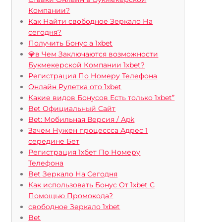
Компании?
Как Найти свободное Зеркало На
сегодня?
Получить Бонус а 1xbet
💎в Чем Заключаются возможности
Букмекерской Компании 1xbet?
Регистрация По Номеру Телефона
Онлайн Рулетка ото 1xbet
Какие видов Бонусов Есть только 1xbet”
Bet Официальный Сайт
Bet: Мобильная Версия / Apk
Зачем Нужен процессса Адрес 1
середине Бет
Регистрация 1хбет По Номеру
Телефона
Bet Зеркало На Сегодня
Как использовать Бонус От 1xbet С
Помощью Промокода?
свободное Зеркало 1xbet
Bet