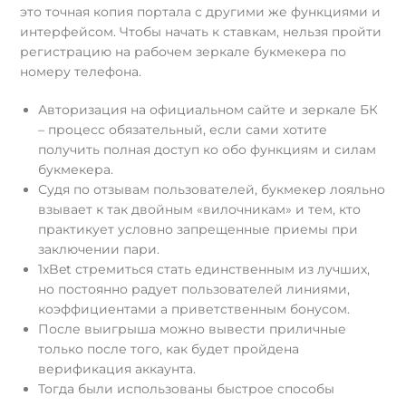
это точная копия портала с другими же функциями и
интерфейсом. Чтобы начать к ставкам, нельзя пройти
регистрацию на рабочем зеркале букмекера по
номеру телефона.
Авторизация на официальном сайте и зеркале БК
– процесс обязательный, если сами хотите
получить полная доступ ко обо функциям и силам
букмекера.
Судя по отзывам пользователей, букмекер лояльно
взывает к так двойным «вилочникам» и тем, кто
практикует условно запрещенные приемы при
заключении пари.
1xBet стремиться стать единственным из лучших,
но постоянно радует пользователей линиями,
коэффициентами а приветственным бонусом.
После выигрыша можно вывести приличные
только после того, как будет пройдена
верификация аккаунта.
Тогда были использованы быстрое способы