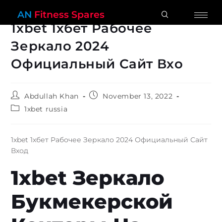
AN
Fitness Spares
1xbet 1хбет Рабочее
Зеркало 2024
Официальный Сайт Вхо
Abdullah Khan
November 13, 2022
1xbet russia
1xbet 1хбет Рабочее Зеркало 2024 Официальный Сайт
Вход
1xbet Зеркало
Букмекерской