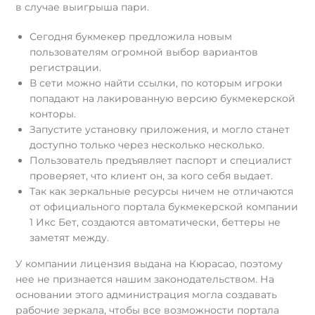
в случае выигрыша пари.
Сегодня букмекер предложила новым
пользователям огромной выбор вариантов
регистрации.
В сети можно найти ссылки, по которым игроки
попадают на лакированную версию букмекерской
конторы.
Запустите установку приложения, и могло станет
доступно только через несколько несколько.
Пользователь предъявляет паспорт и специалист
проверяет, что клиент он, за кого себя выдает.
Так как зеркальные ресурсы ничем не отличаются
от официального портала букмекерской компании
1 Икс Бет, создаются автоматически, беттеры не
заметят между.
У компании лицензия выдана на Кюрасао, поэтому
нее не признается нашим законодательством. На
основании этого администрация могла создавать
рабочие зеркала, чтобы все возможности портала