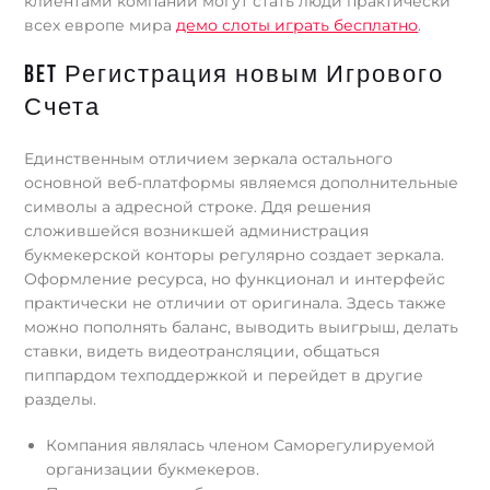
клиентами компании могут стать люди практически
всех европе мира
демо слоты играть бесплатно
.
Bet Регистрация новым Игрового
Счета
Единственным отличием зеркала остального
основной веб-платформы являемся дополнительные
символы а адресной строке. Ддя решения
сложившейся возникшей администрация
букмекерской конторы регулярно создает зеркала.
Оформление ресурса, но функционал и интерфейс
практически не отличии от оригинала. Здесь также
можно пополнять баланс, выводить выигрыш, делать
ставки, видеть видеотрансляции, общаться
пиппардом техподдержкой и перейдет в другие
разделы.
Компания являлась членом Саморегулируемой
организации букмекеров.