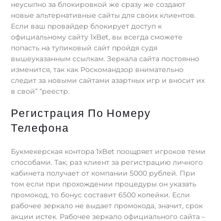
неусыпно за блокировкой же сразу же создают
новые альтернативные сайты для своих клиентов.
Если ваш провайдер блокирует доступ к
официальному сайту 1xBet, вы всегда сможете
попасть на тупиковый сайт пройдя судя
вышеуказанным ссылкам. Зеркала сайта постоянно
изменится, так как Роскомандзор внимательно
следит за новыми сайтами азартных игр и вносит их
в свой” “реестр.
Регистрация По Номеру
Телефона
Букмекерская контора 1xBet поощряет игроков теми
способами. Так, раз клиент за регистрацию личного
кабинета получает от компании 5000 рублей. При
том если при прохождении процедуры он указать
промокод, то бонус составит 6500 копейки. Если
рабочее зеркало не выдает промокода, значит, срок
акции истек. Рабочее зеркало официального сайта –