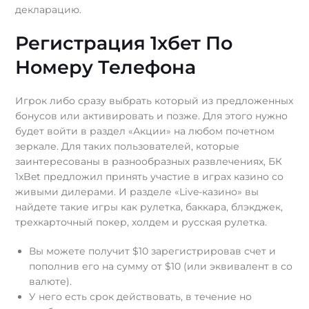
декларацию.
Регистрация 1хбет По
Номеру Телефона
Игрок либо сразу выбрать который из предложенных
бонусов или активировать и позже. Для этого нужно
будет войти в раздел «Акции» на любом почетном
зеркале. Для таких пользователей, которые
заинтересованы в разнообразных развлечениях, БК
1xBet предложил принять участие в играх казино со
живыми дилерами. И разделе «Live-казино» вы
найдете такие игры как рулетка, баккара, блэкджек,
трехкарточный покер, холдем и русская рулетка.
Вы можете получит $10 зарегистрировав счет и
пополнив его на сумму от $10 (или эквивалент в со
валюте).
У него есть срок действовать, в течение но