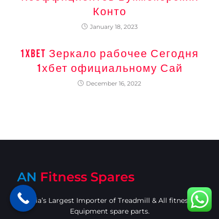
Конто
January 18, 2023
1xbet Зеркало рабочее Сегодня
1хбет официальному Сай
December 16, 2022
AN
Fitness Spares
Asia’s Largest Importer of Treadmill & All fitness
Equipment spare parts.