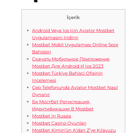
İçerik
Android Veya Ios Için Aviator Mostbet
Uygulamasını Indirin
Mostbet Mobil Uygulaması Online Spor
Bahisleri
Скачать Мобильное Приложение
Mostbet Для Android И Ios 2023
Mostbet Türkiye Bahisçi Ofisinin
Incelemesi
Cep Telefonunda Aviator Mostbet Nasıl
Oynanır
Бк Мостбет Регистрация,
Идентификация В Mostbet
Mostbet In Russia
Mostbet Casino Oyunları
Mostbet Kimin’ün A’dan Z’ye Kılavuzu