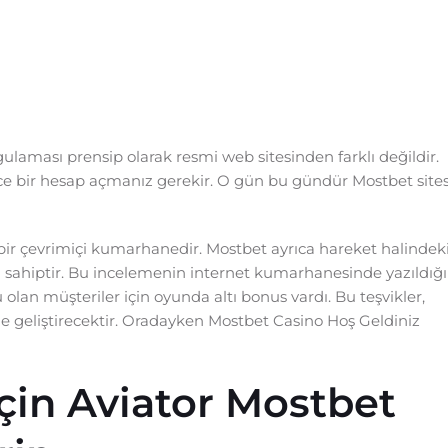
gulaması prensip olarak resmi web sitesinden farklı değildir.
ce bir hesap açmanız gerekir. O gün bu gündür Mostbet sites
 bir çevrimiçi kumarhanedir. Mostbet ayrıca hareket halindek
na sahiptir. Bu incelemenin internet kumarhanesinde yazıldığı
lan müşteriler için oyunda altı bonus vardı. Bu teşvikler,
e geliştirecektir. Oradayken Mostbet Casino Hoş Geldiniz
çin Aviator Mostbet