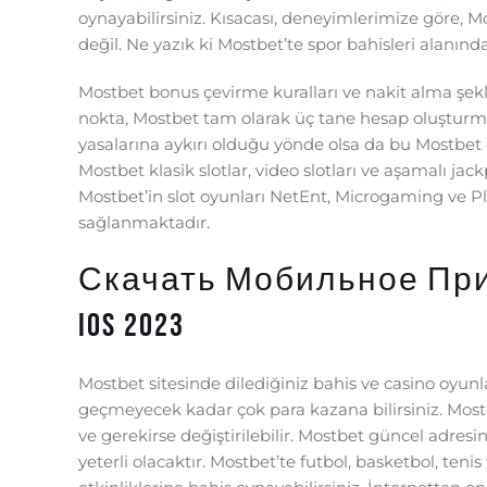
oynayabilirsiniz. Kısacası, deneyimlerimize göre, M
değil. Ne yazık ki Mostbet’te spor bahisleri alan
Mostbet bonus çevirme kuralları ve nakit alma şekl
nokta, Mostbet tam olarak üç tane hesap oluşturma
yasalarına aykırı olduğu yönde olsa da bu Mostbet c
Mostbet klasik slotlar, video slotları ve aşamalı jack
Mostbet’in slot oyunları NetEnt, Microgaming ve Pla
sağlanmaktadır.
Скачать Мобильное Прил
Ios 2023
Mostbet sitesinde dilediğiniz bahis ve casino oyunl
geçmeyecek kadar çok para kazana bilirsiniz. Mostb
ve gerekirse değiştirilebilir. Mostbet güncel adre
yeterli olacaktır. Mostbet’te futbol, basketbol, ten