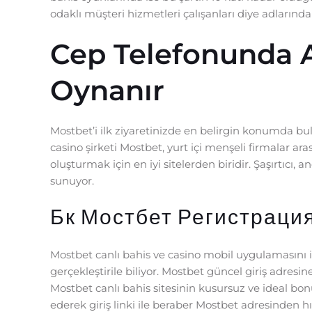
odaklı müşteri hizmetleri çalışanları diye adlarınd
Cep Telefonunda A
Oynanır
Mostbet’i ilk ziyaretinizde en belirgin konumda bu
casino şirketi Mostbet, yurt içi menşeli firmalar ar
oluşturmak için en iyi sitelerden biridir. Şaşırtıcı
sunuyor.
Бк Мостбет Регистрация
Mostbet canlı bahis ve casino mobil uygulamasını 
gerçekleştirile biliyor. Mostbet güncel giriş adresin
Mostbet canlı bahis sitesinin kusursuz ve ideal bon
ederek giriş linki ile beraber Mostbet adresinden hı