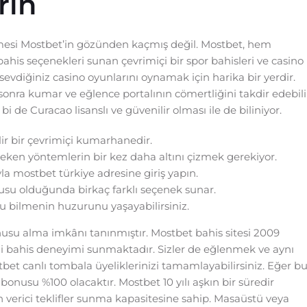
rin
mesi Mostbet’in gözünden kaçmış değil. Mostbet, hem
bahis seçenekleri sunan çevrimiçi bir spor bahisleri ve casino
evdiğiniz casino oyunlarını oynamak için harika bir yerdir.
onra kumar ve eğlence portalının cömertliğini takdir edebili
bi de Curacao lisanslı ve güvenilir olması ile de biliniyor.
ir bir çevrimiçi kumarhanedir.
eken yöntemlerin bir kez daha altını çizmek gerekiyor.
a mostbet türkiye adresine giriş yapın.
su olduğunda birkaç farklı seçenek sunar.
u bilmenin huzurunu yaşayabilirsiniz.
usu alma imkânı tanınmıştır. Mostbet bahis sitesi 2009
teli bahis deneyimi sunmaktadır. Sizler de eğlenmek ve aynı
t canlı tombala üyeliklerinizi tamamlayabilirsiniz. Eğer b
onusu %100 olacaktır. Mostbet 10 yılı aşkın bir süredir
erici teklifler sunma kapasitesine sahip. Masaüstü veya