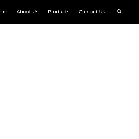
me
About Us
Products
Contact Us