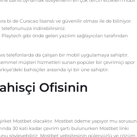
nline bahis oynamak isteyenlerin en çok tercih ettikleri mobil
ra bi de Curacao lisanslı ve güvenilir olması ile de biliniyor.
telefonunuza indirebilirsiniz.
Playtech gibi önde gelen yazılım sağlayıcıları tarafından
ws telefonlarda da çalışan bir mobil uygulamaya sahiptir.
ükemmel müşteri hizmetleri sunan popüler bir çevrimiçi spor
rkiye’deki bahisçiler arasında iyi bir üne sahiptir.
hisçi Ofisinin
 şirket Mostbet olacaktır. Mostbet ödeme yapıyor mu sorusu
larında 30 katı kadar çevrim şartı bulunurken Mostbet linki
ğunu söyleyebiliriz. Mostbet vebsitesinin güleryüzlü ve çözüm