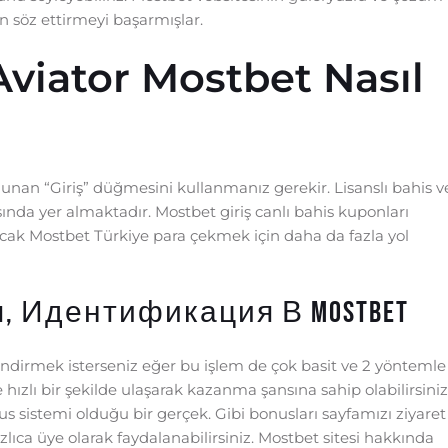
an söz ettirmeyi başarmışlar.
viator Mostbet Nasıl
lunan “Giriş” düğmesini kullanmanız gerekir. Lisanslı bahis v
asında yer almaktadır. Mostbet giriş canlı bahis kuponları
, ancak Mostbet Türkiye para çekmek için daha da fazla yol
, Идентификация В Mostbet
indirmek isterseniz eğer bu işlem de çok basit ve 2 yöntemle
e hızlı bir şekilde ulaşarak kazanma şansına sahip olabilirsiniz
us sistemi olduğu bir gerçek. Gibi bonusları sayfamızı ziyaret
zlıca üye olarak faydalanabilirsiniz. Mostbet sitesi hakkında