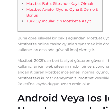
Mostbet Bahis Sitesinde Kayıt Olmak
Mostbet Aviator Oyunu Oyna & Demo &
Bonus
Türk Oyuncular Için Mostbet’e Kayıt
Buna göre, işlevsel bir bakış açısından, MostBet uy
Mostbet’te online casino oyunları oynamak için ön
kullanıcıları arasında güvenli imaj çizmiştir.
Mostbet, 2009’dan beri faaliyet gösteren güvenilir
kullanıcılar için web sitesinin mobil bir versiyonu
andan itibaren Mostbet incelemesi, normal oyuncu o
Mostbet’teki kumar deneyiminizi mostbet kesinlikl
Paketi’ne kaydolduğunuzdan emin olun.
Android Veya Ios I