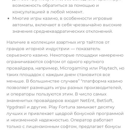
возможность обратиться за помощью и
консультацией в любой момент.
Многие игры казино, в особенности игровые
автоматы, включают в себя чрезвычайно высокие
значения среднеквадратических отклонений.
Наличие в коллекции азартных игр тайтлов от
грандов игорной индустрии ― показатель
серьезного казино. Некоторые площадки намеренно
ограничиваются софтом от одного крупного
провайдера, например, Microgaming или Playtech, но
таких площадок с каждым днем становится все
меньше. В большинстве случаев” “платформа казино
позволяет размещать игры разных производителей,
и операторы пользуются этим. В число самых
знаменитых провайдеров входят NetEnt, BetSoft,
Yggdrasil и другие. Play Fortuna замыкает десятку
лучших и привлекает щедрой бонусной программой
и неизменной надежностью. Оператор работает
только с лицензионным софтом, предлагает бонусы