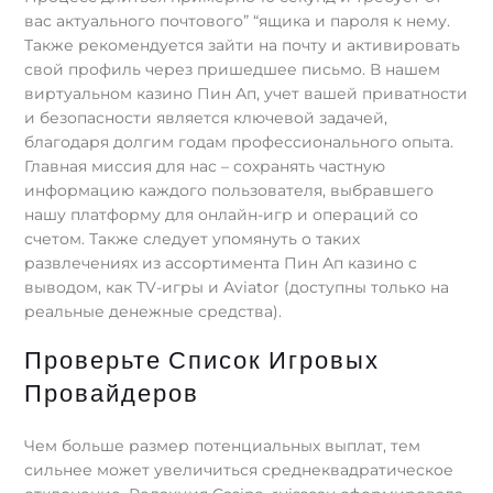
вас актуального почтового” “ящика и пароля к нему.
Также рекомендуется зайти на почту и активировать
свой профиль через пришедшее письмо. В нашем
виртуальном казино Пин Ап, учет вашей приватности
и безопасности является ключевой задачей,
благодаря долгим годам профессионального опыта.
Главная миссия для нас – сохранять частную
информацию каждого пользователя, выбравшего
нашу платформу для онлайн-игр и операций со
счетом. Также следует упомянуть о таких
развлечениях из ассортимента Пин Ап казино с
выводом, как TV-игры и Aviator (доступны только на
реальные денежные средства).
Проверьте Список Игровых
Провайдеров
Чем больше размер потенциальных выплат, тем
сильнее может увеличиться среднеквадратическое