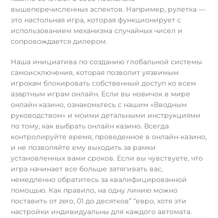
вышеперечисленных аспектов. Например, рулетка —
это настольная игра, которая функционирует с
использованием механизма случайных чисел и
сопровождается дилером.
Наша инициатива по созданию глобальной системы
самоисключения, которая позволит уязвимым
игрокам блокировать собственный доступ ко всем
азартным играм онлайн. Если вы новичок в мире
онлайн казино, ознакомьтесь с нашим «Вводным
руководством» и моими детальными инструкциями
по тому, как выбрать онлайн казино. Всегда
контролируйте время, проведенное в онлайн-казино,
и не позволяйте ему выходить за рамки
установленных вами сроков. Если вы чувствуете, что
игра начинает все больше затягивать вас,
немедленно обратитесь за квалифицированной
помощью. Как правило, на одну линию можно
поставить от zero, 01 до десятков” “евро, хотя эти
настройки индивидуальны для каждого автомата.