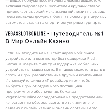
— выдает бонусы посетителям с любым бюджетом,
включая хайроллеров. Любителей крупных ставок
привлекает высокий максимальный лимит на вывод.
Всем клиентам доступна большая коллекция игровых
автоматов, ставки на спорт и регулярные турниры.
Vegasslotsonline – Путеводитель №1
В Мир Онлайн Казино
Если вы заходите на наш сайт через мобильное
устройство или компьютер без поддержки Flash
Gamer, выберите фильтр «Поддержка мобильных
устройств» в нашем меню. Вы также можете играть в
слоты и игры, разработанные другими компаниями.
Используйте фильтр «Провайдер игр», чтобы
выбрать игры от отдельного поставщика
программного обеспечения. Команда
VegasSlotsOnline сосредоточена на предоставлении
качественных обзоров всего, что так или иначе
связано с онлайн казино и онлайн слотами Вегас.