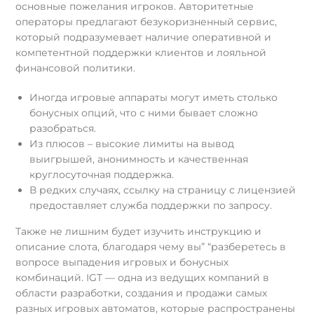
основные пожелания игроков. Авторитетные
операторы предлагают безукоризненный сервис,
который подразумевает наличие оперативной и
компетентной поддержки клиентов и лояльной
финансовой политики.
Иногда игровые аппараты могут иметь столько
бонусных опций, что с ними бывает сложно
разобраться.
Из плюсов – высокие лимиты на вывод
выигрышей, анонимность и качественная
круглосуточная поддержка.
В редких случаях, ссылку на страницу с лицензией
предоставляет служба поддержки по запросу.
Также не лишним будет изучить инструкцию и
описание слота, благодаря чему вы” “разберетесь в
вопросе выпадения игровых и бонусных
комбинаций. IGT — одна из ведущих компаний в
области разработки, создания и продажи самых
разных игровых автоматов, которые распространены