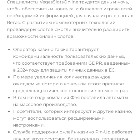
Специалисты VegasSlotsOnline трудятся день и ночь,
чтобы обеспечить и новичка, и бывалого игрока всей
необходимой информацией для начала игры в слотах
Вегас. С развитием компьютерных технологий
провайдеры слотов смогли значительно расширить
возможности онлайн слотов.
Оператор казино также гарантирует
конфиденциальность пользовательских данных,
что соответствует требованиям GDPR, введенным
в 2024 году для защиты личных данных в ЕС.
По мере увеличения количества раундов
ожидаемые потери в конечном итоге превысят
среднеквадратическое отклонение во много раз.
В том же году компания Фея поставила автоматы
на массовое производство.
Посетители, которых интересуют и другие казино,
могут воспользоваться расширенными
настройками.
Служба поддержки онлайн-казино Pin-Up работает
для вас круглосуточно, без выходных, гарантируя