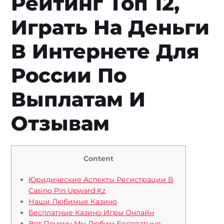
Рейтинг Топ 12,
Играть На Деньги
В Интернете Для
России По
Выплатам И
Отзывам
Content
Юридические Аспекты Регистрации В
Casino Pin Upward Kz
Наши Любимые Казино
Бесплатные Казино Игры Онлайн
Вот Почему Мы Любим Бесплатные