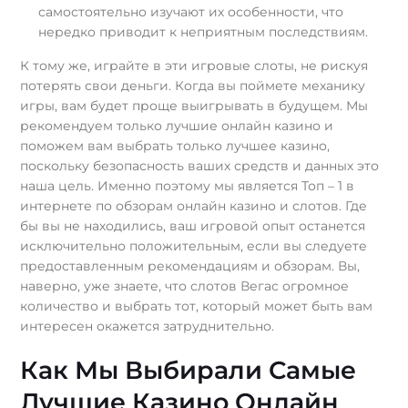
самостоятельно изучают их особенности, что
нередко приводит к неприятным последствиям.
К тому же, играйте в эти игровые слоты, не рискуя
потерять свои деньги. Когда вы поймете механику
игры, вам будет проще выигрывать в будущем. Мы
рекомендуем только лучшие онлайн казино и
поможем вам выбрать только лучшее казино,
поскольку безопасность ваших средств и данных это
наша цель. Именно поэтому мы является Топ – 1 в
интернете по обзорам онлайн казино и слотов. Где
бы вы не находились, ваш игровой опыт останется
исключительно положительным, если вы следуете
предоставленным рекомендациям и обзорам. Вы,
наверно, уже знаете, что слотов Вегас огромное
количество и выбрать тот, который может быть вам
интересен окажется затруднительно.
Как Мы Выбирали Самые
Лучшие Казино Онлайн