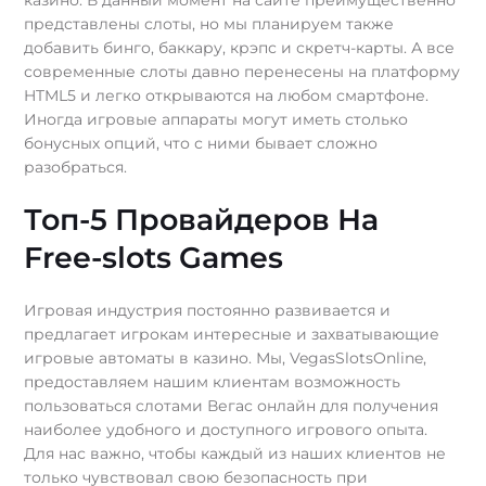
казино. В данный момент на сайте преимущественно
представлены слоты, но мы планируем также
добавить бинго, баккару, крэпс и скретч-карты. А все
современные слоты давно перенесены на платформу
HTML5 и легко открываются на любом смартфоне.
Иногда игровые аппараты могут иметь столько
бонусных опций, что с ними бывает сложно
разобраться.
Топ-5 Провайдеров На
Free-slots Games
Игровая индустрия постоянно развивается и
предлагает игрокам интересные и захватывающие
игровые автоматы в казино. Мы, VegasSlotsOnline,
предоставляем нашим клиентам возможность
пользоваться слотами Вегас онлайн для получения
наиболее удобного и доступного игрового опыта.
Для нас важно, чтобы каждый из наших клиентов не
только чувствовал свою безопасность при