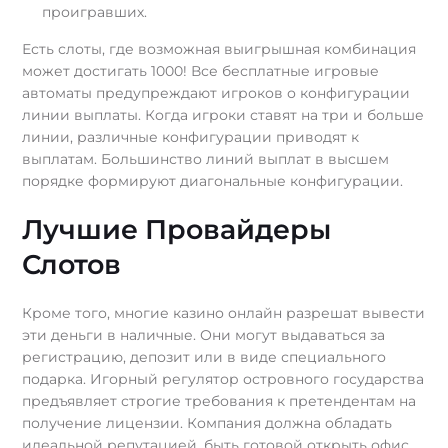
проигравших.
Есть слоты, где возможная выигрышная комбинация
может достигать 1000! Все бесплатные игровые
автоматы предупреждают игроков о конфигурации
линии выплаты. Когда игроки ставят на три и больше
линии, различные конфигурации приводят к
выплатам. Большинство линий выплат в высшем
порядке формируют диагональные конфигурации.
Лучшие Провайдеры
Слотов
Кроме того, многие казино онлайн разрешат вывести
эти деньги в наличные. Они могут выдаваться за
регистрацию, депозит или в виде специального
подарка. Игорный регулятор островного государства
предъявляет строгие требования к претендентам на
получение лицензии. Компания должна обладать
идеальной репутацией, быть готовой открыть офис