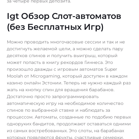
за четыре первых депозита.
Igt Обзор Слот-автоматов
(без Бесплатных Игр)
Можно проводить многочасовые сессии и так и не
достигнуть желаемой цели, а можно сделать пару
десятков спинов и получить выигрыш, который
может попасть в книгу рекордов Гиннеса. Это
произошло дважды с игровым автоматов Super
Moolah от Microgaming, который доступен в каждом
казино онлайн Эстонии. Теперь не нужно каждый раз
жать на кнопку спин для вращения барабанов.
Достаточно просто запрограммировать
автоматическую игру на необходимое количество
спинов по выбранной ставке и наблюдать за
процессом. Автоматы, созданные по подобию первых
одноруких бандитов, продолжают оставаться одними
из самых востребованных. Это слоты, на барабанах
которых появляются фрукты, счастливые семерки,