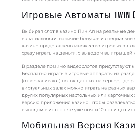
Игровые Автоматы 1win (
Выбирая слот в казино Пин Ап на реальные ден
волатильности, наличие бонусов и специальны
казино представлено множество игровых авто
сразу играть на деньги, с выводом выигрышей
В разделе помимо видеослотов присутствуют ка
Бесплатно играть в игровые аппараты из разд
(отзеркаливают) поток данных на сервер, где 
виртуальных залах можно играть на разных вар
других популярных настольных или карточных з
версию приложения казино, чтобы развлекаться
выводом в интернете уже почти 10 лет и до си
Мобильная Версия Казин