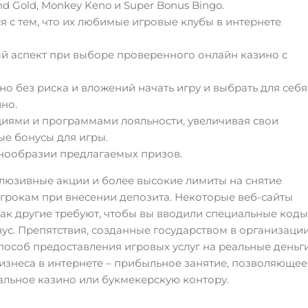
and Gold, Monkey Keno и Super Bonus Bingo.
я с тем, что их любимые игровые клубы в интернете
й аспект при выборе проверенного онлайн казино с
но без риска и вложений начать игру и выбрать для себя
но.
циями и программами лояльности, увеличивая свои
е бонусы для игры.
знообразии предлагаемых призов.
клюзивные акции и более высокие лимиты на снятие
грокам при внесении депозита. Некоторые веб-сайты
как другие требуют, чтобы вы вводили специальные коды
ус. Препятствия, созданные государством в организаци
пособ предоставления игровых услуг на реальные деньг
бизнеса в интернете – прибыльное занятие, позволяющее
альное казино или букмекерскую контору.