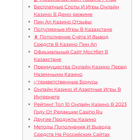
Бесплатные Слоты И Игры Онлайн
Казино В Демо-режиме
Пин Ап Казино Отзывы:
Популярные Игры В Казахстане
🎇 Пополнение Счёта И Вывод
Средств В Казино Пин Ап
Официальный Сайт Мостбет В
Казахстане
Преимущества Онлайн Казино Перед
Наземными Казино
✅приветственные Бонусы
Онлайн Казино И Азартные Игры В
Интернете
Рейтинг Топ 10 Онлайн Казино В 2023
Году От Редакции Casino Ru
Другие Продукты Казино
Методы Пополнения И Вывода
Средств На Российских Сайтах