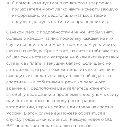
С помощью интуитивно понятного интерфейса,
пользователи могут легко найти исчерпывающую
информацию о предстоящих матчах, а также
получить доступ к статистике прошедших игр.
Ознакомьтесь с подробностями ниже, чтобы узнать
больше о каждом из них, поскольку каждый из них
служит своей цели и может помочь вам увеличить
шансы на победу. Кроме того, на счете отображается
общая сумма ставок, которые не были активированы,
сумма к выплате и текущий баланс. Если шанс не
авторизован, игрок не может вносить выигрыши и
выводить их, делать ставки, а также наблюдать за
спортивными событиями в режиме реального
времени. Предположим, вы являетесь клиентом
LineBet, у вас возникли проблемы с доступом к сайту
или есть вопросы по поводу регистрации,
авторизации, игры на сайте или ставок на спорт в
России. В этом случае вы можете обратиться в
службу поддержки клиентов. Каждую неделю GG.
BET предлагает делать ставки на тысячи