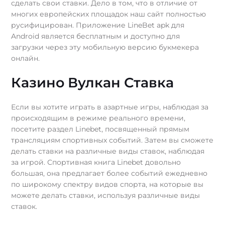
сделать свои ставки. Дело в том, что в отличие от
многих европейских площадок наш сайт полностью
русифицирован. Приложение LineBet apk для
Android является бесплатным и доступно для
загрузки через эту мобильную версию букмекера
онлайн.
Казино Вулкан Ставка
Если вы хотите играть в азартные игры, наблюдая за
происходящим в режиме реального времени,
посетите раздел Linebet, посвященный прямым
трансляциям спортивных событий. Затем вы сможете
делать ставки на различные виды ставок, наблюдая
за игрой. Спортивная книга Linebet довольно
большая, она предлагает более событий ежедневно
по широкому спектру видов спорта, на которые вы
можете делать ставки, используя различные виды
ставок.