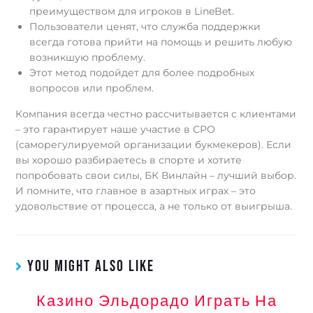
преимуществом для игроков в LineBet.
Пользователи ценят, что служба поддержки
всегда готова прийти на помощь и решить любую
возникшую проблему.
Этот метод подойдет для более подробных
вопросов или проблем.
Компания всегда честно рассчитывается с клиентами
– это гарантирует наше участие в СРО
(саморегулируемой организации букмекеров). Если
вы хорошо разбираетесь в спорте и хотите
попробовать свои силы, БК Винлайн – лучший выбор.
И помните, что главное в азартных играх – это
удовольствие от процесса, а не только от выигрыша.
YOU MIGHT ALSO LIKE
Казино Эльдорадо Играть На