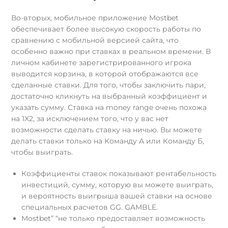
Во-вторых, мобильное приложение Mostbet
обеспечивает более высокую скорость работы по
сравнению с мобильной версией сайта, что
особенно важно при ставках в реальном времени. В
личном кабинете зарегистрированного игрока
выводится корзина, в которой отображаются все
сделанные ставки. Для того, чтобы заключить пари,
достаточно кликнуть на выбранный коэффициент и
указать сумму. Ставка на money range очень похожа
на 1X2, за исключением того, что у вас нет
возможности сделать ставку на ничью. Вы можете
делать ставки только на Команду А или Команду Б,
чтобы выиграть.
Коэффициенты ставок показывают рентабельность
инвестиций, сумму, которую вы можете выиграть,
и вероятность выигрыша вашей ставки на основе
специальных расчетов GG. GAMBLE.
Mostbet” “не только предоставляет возможность