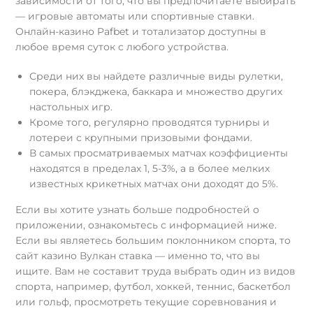
зависимости от того, что вы предпочитаете выбирать
— игровые автоматы или спортивные ставки.
Онлайн-казино Pafbet и тотализатор доступны в
любое время суток с любого устройства.
Среди них вы найдете различные виды рулетки,
покера, блэкджека, баккара и множество других
настольных игр.
Кроме того, регулярно проводятся турниры и
лотереи с крупными призовыми фондами.
В самых просматриваемых матчах коэффициенты
находятся в пределах 1, 5-3%, а в более мелких
известных крикетных матчах они доходят до 5%.
Если вы хотите узнать больше подробностей о
приложении, ознакомьтесь с информацией ниже.
Если вы являетесь большим поклонником спорта, то
сайт казино Вулкан ставка — именно то, что вы
ищите. Вам не составит труда выбрать один из видов
спорта, например, футбол, хоккей, теннис, баскетбол
или гольф, просмотреть текущие соревнования и