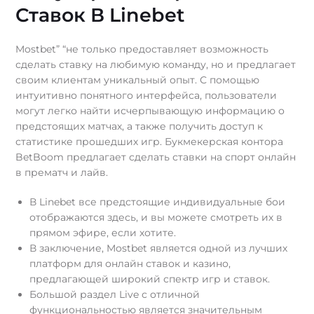
Ставок В Linebet
Mostbet” “не только предоставляет возможность
сделать ставку на любимую команду, но и предлагает
своим клиентам уникальный опыт. С помощью
интуитивно понятного интерфейса, пользователи
могут легко найти исчерпывающую информацию о
предстоящих матчах, а также получить доступ к
статистике прошедших игр. Букмекерская контора
BetBoom предлагает сделать ставки на спорт онлайн
в прематч и лайв.
В Linebet все предстоящие индивидуальные бои
отображаются здесь, и вы можете смотреть их в
прямом эфире, если хотите.
В заключение, Mostbet является одной из лучших
платформ для онлайн ставок и казино,
предлагающей широкий спектр игр и ставок.
Большой раздел Live с отличной
функциональностью является значительным