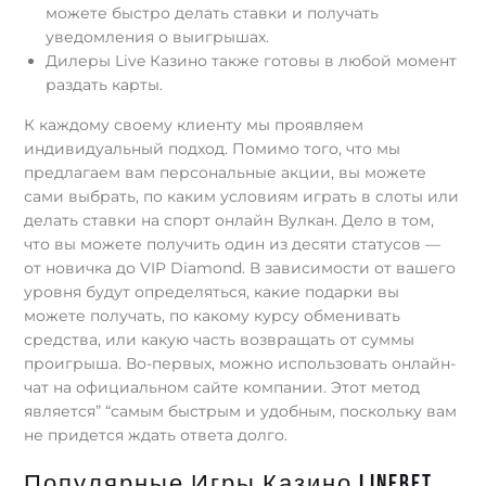
можете быстро делать ставки и получать
уведомления о выигрышах.
Дилеры Live Казино также готовы в любой момент
раздать карты.
К каждому своему клиенту мы проявляем
индивидуальный подход. Помимо того, что мы
предлагаем вам персональные акции, вы можете
сами выбрать, по каким условиям играть в слоты или
делать ставки на спорт онлайн Вулкан. Дело в том,
что вы можете получить один из десяти статусов —
от новичка до VIP Diamond. В зависимости от вашего
уровня будут определяться, какие подарки вы
можете получать, по какому курсу обменивать
средства, или какую часть возвращать от суммы
проигрыша. Во-первых, можно использовать онлайн-
чат на официальном сайте компании. Этот метод
является” “самым быстрым и удобным, поскольку вам
не придется ждать ответа долго.
Популярные Игры Казино Linebet