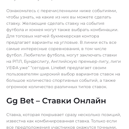
Ознакомьтесь с перечисленными ниже событиями,
чтобы узнать, на какие из них вы можете сделать
ставку. Желающие сделать ставку на события
футбола и хоккея могут также выбрать комбинации.
Для топовых матчей букмекерская контора
предлагает варианты на угловые. В линии есть все
самые интересные соревнования, в том числе
футбол. Любители футбола, могут заключать ставки
на РПЛ, Бундеслигу, Английскую премьер-лигу, лиги
УЕФА уже” “сегодня. Linebet предлагает своим
пользователям широкий выбор вариантов ставок на
большое количество спортивных событий, а также
огромное количество различных типов ставок.
Gg Bet – Ставки Онлайн
Ставка, которая покрывает сразу несколько позиций,
известна как комбинированная ставка. Только если
все предположения участников окажутся точными,