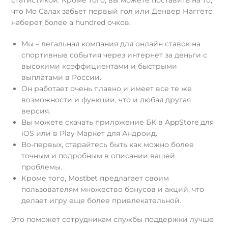
статистикой. Кроме того, вы можете поставить на то,
что Мо Салах забьет первый гол или Денвер Наггетс
наберет более a hundred очков.
Мы – легальная компания для онлайн ставок на
спортивные события через интернет за деньги с
высокими коэффициентами и быстрыми
выплатами в России.
Он работает очень плавно и имеет все те же
возможности и функции, что и любая другая
версия.
Вы можете скачать приложение БК в AppStore для
iOS или в Play Маркет для Андроид.
Во-первых, старайтесь быть как можно более
точным и подробным в описании вашей
проблемы.
Кроме того, Mostbet предлагает своим
пользователям множество бонусов и акций, что
делает игру еще более привлекательной.
Это поможет сотрудникам службы поддержки лучше