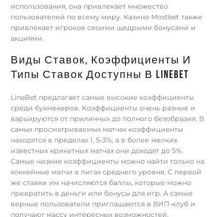
использования, она привлекает множество
пользователей по всему миру. Казино Mostbet также
привлекает игроков своими щедрыми бонусами и
акциями.
Виды Ставок, Коэффициенты И
Типы Ставок Доступны В Linebet
LineBet предлагает самые высокие коэффициенты
среди букмекеров. Коэффициенты очень разные и
варьируются от приличных до полного безобразия. В
самых просматриваемых матчах коэффициенты
находятся в пределах 1, 5-3%, а в более мелких
известных крикетных матчах они доходят до 5%.
Самые низкие коэффициенты можно найти только на
хоккейные матчи в лигах среднего уровня. С первой
же ставки им начисляются баллы, которые можно
превратить в деньги или бонусы для игр. А самые
верные пользователи приглашаются в ВИП-клуб и
получают массу интересных возможностей.