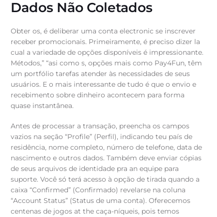
Dados Não Coletados
Obter os, é deliberar uma conta electronic se inscrever
receber promocionais. Primeiramente, é preciso dizer la
cual a variedade de opções disponíveis é impressionante.
Métodos,” “asi como s, opções mais como Pay4Fun, têm
um portfólio tarefas atender às necessidades de seus
usuários. E o mais interessante de tudo é que o envio e
recebimento sobre dinheiro acontecem para forma
quase instantânea.
Antes de processar a transação, preencha os campos
vazios na seção “Profile” (Perfil), indicando teu país de
residência, nome completo, número de telefone, data de
nascimento e outros dados. Também deve enviar cópias
de seus arquivos de identidade pra an equipe para
suporte. Você só terá acesso à opção de tirada quando a
caixa “Confirmed” (Confirmado) revelarse na coluna
“Account Status” (Status de uma conta). Oferecemos
centenas de jogos at the caça-níqueis, pois temos