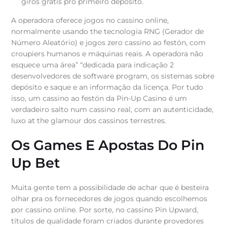
giros grátis pro primeiro depósito.
A operadora oferece jogos no cassino online,
normalmente usando the tecnologia RNG (Gerador de
Número Aleatório) e jogos zero cassino ao festón, com
croupiers humanos e máquinas reais. A operadora não
esquece uma área” “dedicada para indicação 2
desenvolvedores de software program, os sistemas sobre
depósito e saque e an informação da licença. Por tudo
isso, um cassino ao festón da Pin-Up Casino é um
verdadeiro salto num cassino real, com an autenticidade,
luxo at the glamour dos cassinos terrestres.
Os Games E Apostas Do Pin
Up Bet
Muita gente tem a possibilidade de achar que é besteira
olhar pra os fornecedores de jogos quando escolhemos
por cassino online. Por sorte, no cassino Pin Upward,
títulos de qualidade foram criados durante provedores