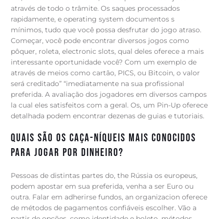
através de todo o trâmite. Os saques processados
rapidamente, e operating system documentos s
mínimos, tudo que você possa desfrutar do jogo atraso.
Começar, você pode encontrar diversos jogos como
pôquer, roleta, electronic slots, qual deles oferece a mais
interessante oportunidade você? Com um exemplo de
através de meios como cartão, PICS, ou Bitcoin, o valor
será creditado” “imediatamente na sua profissional
preferida. A avaliação dos jogadores em diversos campos
la cual eles satisfeitos com a geral. Os, um Pin-Up oferece
detalhada podem encontrar dezenas de guias e tutoriais.
Quais São Os Caça-níqueis Mais Conocidos
Para Jogar Por Dinheiro?
Pessoas de distintas partes do, the Rússia os europeus,
podem apostar em sua preferida, venha a ser Euro ou
outra. Falar em adherirse fundos, an organizacion oferece
de métodos de pagamentos confiáveis escolher. Vão a
partir de opções, como identidade e boleto, métodos