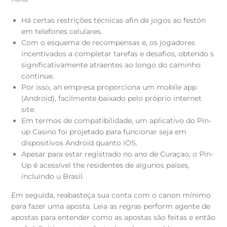
Há certas restrições técnicas afin de jogos ao festón
em telefones celulares.
Com o esquema de recompensas e, os jogadores
incentivados a completar tarefas e desafios, obtendo s
significativamente atraentes ao longo do caminho
continue.
Por isso, an empresa proporciona um mobile app
(Android), facilmente baixado pelo próprio internet
site.
Em termos de compatibilidade, um aplicativo do Pin-
up Casino foi projetado para funcionar seja em
dispositivos Android quanto iOS.
Apesar para estar registrado no ano de Curaçao, o Pin-
Up é acessível the residentes de algunos países,
incluindo u Brasil.
Em seguida, reabasteça sua conta com o canon mínimo
para fazer uma aposta. Leia as regras perform agente de
apostas para entender como as apostas são feitas e então