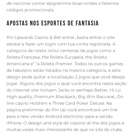
de nacional contar épigramme boas-vindas e falamos
códigos promocionais.
Apostas Nos Esportes De Fantasia
Pin Upwards Casino & Bet entrar, basta entrar o site
estatal e fazer um login com tua conta registrada. A
categoria de roleta inclui centenas de jogos como a
Roleta Francesa, the Roleta Europeia, the Roleta
Americana e” “a Roleta Premier. Todos os outros games
de tabuleiro estão listados na mesma categoria, e este
design pode quitar a localização 2 jogos que você deseja
jogar. Alguns dos jogos o qual você encontra nesta seção
do internet site incluem Jacks or perhaps Better, Hi-Lo
High quality, Premium Blackjack, Big Win Baccarat, On
line casino Hold’em e Three Card Poker Deluxe. Na
página preliminar do Pin Up você encontrará um link
para a new versão Android electronic para a versão
iPhone. O design and style do cassino at the dos jogos é
muitas vezes mais interessante do que no site do clube.