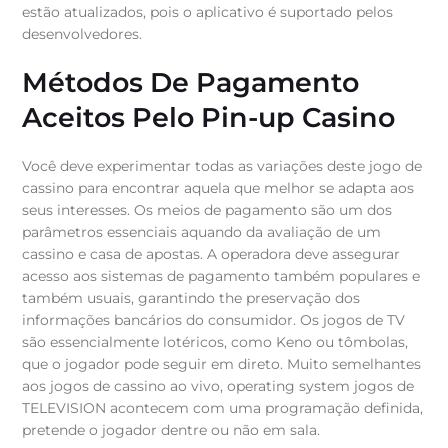
estão atualizados, pois o aplicativo é suportado pelos
desenvolvedores.
Métodos De Pagamento
Aceitos Pelo Pin-up Casino
Você deve experimentar todas as variações deste jogo de
cassino para encontrar aquela que melhor se adapta aos
seus interesses. Os meios de pagamento são um dos
parâmetros essenciais aquando da avaliação de um
cassino e casa de apostas. A operadora deve assegurar
acesso aos sistemas de pagamento também populares e
também usuais, garantindo the preservação dos
informações bancários do consumidor. Os jogos de TV
são essencialmente lotéricos, como Keno ou tômbolas,
que o jogador pode seguir em direto. Muito semelhantes
aos jogos de cassino ao vivo, operating system jogos de
TELEVISION acontecem com uma programação definida,
pretende o jogador dentre ou não em sala.