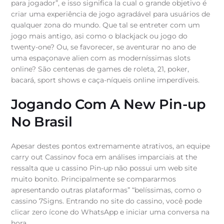
para jogador”, e isso significa la cual o grande objetivo é
criar uma experiência de jogo agradável para usuários de
qualquer zona do mundo. Que tal se entreter com um
jogo mais antigo, asi como o blackjack ou jogo do
twenty-one? Ou, se favorecer, se aventurar no ano de
uma espaçonave alien com as moderníssimas slots
online? São centenas de games de roleta, 21, poker,
bacará, sport shows e caça-níqueis online imperdíveis.
Jogando Com A New Pin-up
No Brasil
Apesar destes pontos extremamente atrativos, an equipe
carry out Cassinov foca em análises imparciais at the
ressalta que u cassino Pin-up não possui um web site
muito bonito. Principalmente se compararmos
apresentando outras plataformas” “belíssimas, como o
cassino 7Signs. Entrando no site do cassino, você pode
clicar zero ícone do WhatsApp e iniciar uma conversa na
hora.