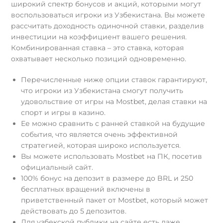
широкий спектр бонусов и акций, которыми могут
воспользоваться игроки из Узбекистана. Вы можете
рассчитать доходность одиночной ставки, разделив
инвестиции на коэффициент вашего решения.
Комбинированная ставка – это ставка, которая
охватывает несколько позиций одновременно.
Перечисленные ниже опции ставок гарантируют,
что игроки из Узбекистана смогут получить
удовольствие от игры на Mostbet, делая ставки на
спорт и игры в казино.
Ее можно сравнить с ранней ставкой на будущие
события, что является очень эффективной
стратегией, которая широко используется.
Вы можете использовать Mostbet на ПК, посетив
официальный сайт.
100% бонус на депозит в размере до BRL и 250
бесплатных вращений включены в
приветственный пакет от Mostbet, который может
действовать до 5 депозитов.
Для узбекской публики на сайте есть даже