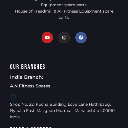
Equipment spare parts.
House of Treadmill & All Fitness Equipment spare
parts.
Our Branches
India Branch:
A.N Fitness Spares
Shop No. 22, Rucha Building Love Lane Hathibaug,
Byculla East, Mazgaon Mumbai, Maharashtra 400010
India