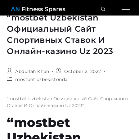
AN
Fitness Spares
“mostbet Uzbekistan
Официальный Сайт
Спортивных Ставок И
Онлайн-казино Uz 2023
Abdullah Khan
October 2, 2022
mostbet ozbekistonda
“mostbet Uzbekistan Официальный Сайт Спортивных
Ставок И Онлайн-казино Uz 2023”
“mostbet
Uzbekistan