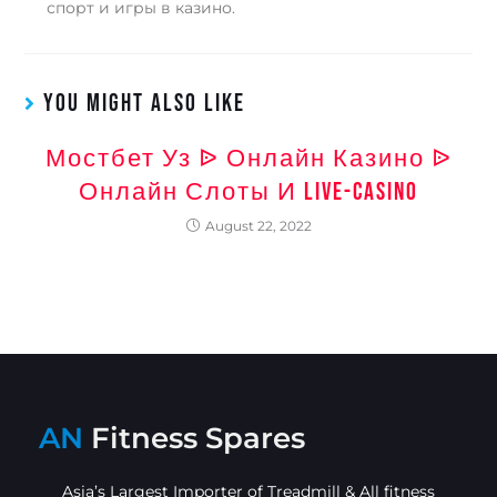
спорт и игры в казино.
YOU MIGHT ALSO LIKE
Мостбет Уз ᐉ Онлайн Казино ᐉ
Онлайн Слоты И Live-casino
August 22, 2022
AN
Fitness Spares
Asia’s Largest Importer of Treadmill & All fitness