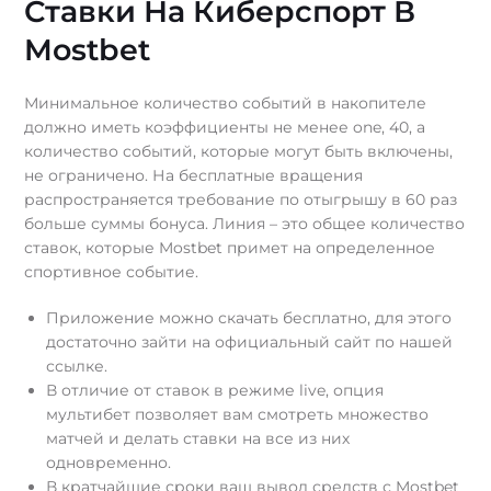
Ставки На Киберспорт В
Mostbet
Минимальное количество событий в накопителе
должно иметь коэффициенты не менее one, 40, а
количество событий, которые могут быть включены,
не ограничено. На бесплатные вращения
распространяется требование по отыгрышу в 60 раз
больше суммы бонуса. Линия – это общее количество
ставок, которые Mostbet примет на определенное
спортивное событие.
Приложение можно скачать бесплатно, для этого
достаточно зайти на официальный сайт по нашей
ссылке.
В отличие от ставок в режиме live, опция
мультибет позволяет вам смотреть множество
матчей и делать ставки на все из них
одновременно.
В кратчайшие сроки ваш вывод средств с Mostbet