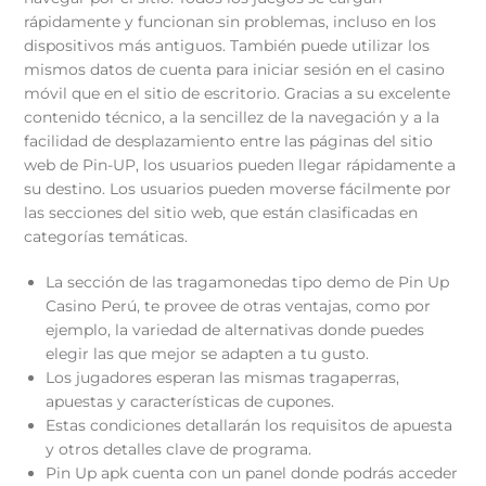
rápidamente y funcionan sin problemas, incluso en los
dispositivos más antiguos. También puede utilizar los
mismos datos de cuenta para iniciar sesión en el casino
móvil que en el sitio de escritorio. Gracias a su excelente
contenido técnico, a la sencillez de la navegación y a la
facilidad de desplazamiento entre las páginas del sitio
web de Pin-UP, los usuarios pueden llegar rápidamente a
su destino. Los usuarios pueden moverse fácilmente por
las secciones del sitio web, que están clasificadas en
categorías temáticas.
La sección de las tragamonedas tipo demo de Pin Up
Casino Perú, te provee de otras ventajas, como por
ejemplo, la variedad de alternativas donde puedes
elegir las que mejor se adapten a tu gusto.
Los jugadores esperan las mismas tragaperras,
apuestas y características de cupones.
Estas condiciones detallarán los requisitos de apuesta
y otros detalles clave de programa.
Pin Up apk cuenta con un panel donde podrás acceder