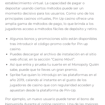
establecimiento virtual. La capacidad de pagar o
depositar usando ciertos métodos puede ser un
momento decisivo para los usuarios. Como uno de los
principales casinos virtuales, Pin Up casino ofrece una
amplia gama de métodos de pago, lo que brinda a los
jugadores acceso a métodos fáciles de depósito y retiro.
Algunos bonos y promociones sólo están disponibles
tras introducir el código promo code for Pin up
casino.
Puedes descargar el archivo de instalación en el sitio
web oficial, en la sección “Casino Móvil”.
Así que entra y prueba tu suerte en el Monopoly Quién
sabe, puede que te lleves un gran premio.
Spribe fue quien lo introdujo en las plataformas en el
año 2019, calando al instante en el gusto de los
jugadores de casino que con regularidad acceden y
apuestan desde la plataforma de Pin-Up.
Por ejemplo, un nuevo usuario puede tener el bono de
bienvenida durante el online registro. Una de las mejores