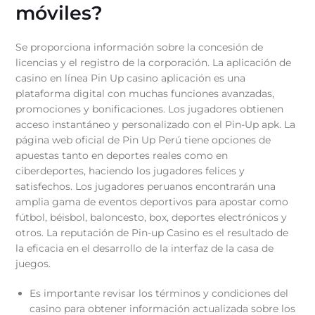
móviles?
Se proporciona información sobre la concesión de
licencias y el registro de la corporación. La aplicación de
casino en línea Pin Up casino aplicación es una
plataforma digital con muchas funciones avanzadas,
promociones y bonificaciones. Los jugadores obtienen
acceso instantáneo y personalizado con el Pin-Up apk. La
página web oficial de Pin Up Perú tiene opciones de
apuestas tanto en deportes reales como en
ciberdeportes, haciendo los jugadores felices y
satisfechos. Los jugadores peruanos encontrarán una
amplia gama de eventos deportivos para apostar como
fútbol, béisbol, baloncesto, box, deportes electrónicos y
otros. La reputación de Pin-up Casino es el resultado de
la eficacia en el desarrollo de la interfaz de la casa de
juegos.
Es importante revisar los términos y condiciones del
casino para obtener información actualizada sobre los