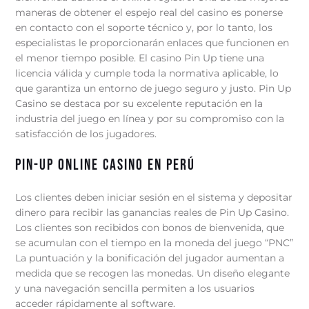
maneras de obtener el espejo real del casino es ponerse
en contacto con el soporte técnico y, por lo tanto, los
especialistas le proporcionarán enlaces que funcionen en
el menor tiempo posible. El casino Pin Up tiene una
licencia válida y cumple toda la normativa aplicable, lo
que garantiza un entorno de juego seguro y justo. Pin Up
Casino se destaca por su excelente reputación en la
industria del juego en línea y por su compromiso con la
satisfacción de los jugadores.
Pin-Up online casino en Perú
Los clientes deben iniciar sesión en el sistema y depositar
dinero para recibir las ganancias reales de Pin Up Casino.
Los clientes son recibidos con bonos de bienvenida, que
se acumulan con el tiempo en la moneda del juego “PNC”
La puntuación y la bonificación del jugador aumentan a
medida que se recogen las monedas. Un diseño elegante
y una navegación sencilla permiten a los usuarios
acceder rápidamente al software.