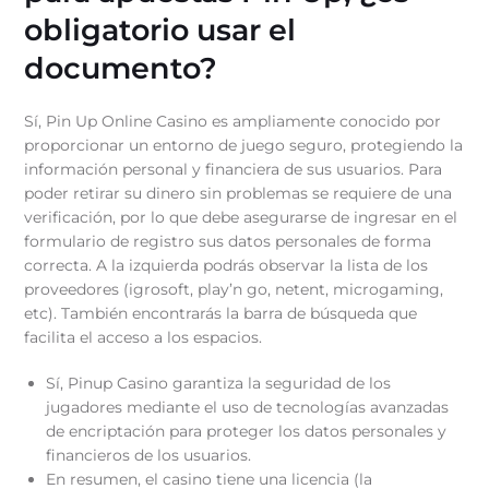
obligatorio usar el
documento?
Sí, Pin Up Online Casino es ampliamente conocido por
proporcionar un entorno de juego seguro, protegiendo la
información personal y financiera de sus usuarios. Para
poder retirar su dinero sin problemas se requiere de una
verificación, por lo que debe asegurarse de ingresar en el
formulario de registro sus datos personales de forma
correcta. A la izquierda podrás observar la lista de los
proveedores (igrosoft, play’n go, netent, microgaming,
etc). También encontrarás la barra de búsqueda que
facilita el acceso a los espacios.
Sí, Pinup Casino garantiza la seguridad de los
jugadores mediante el uso de tecnologías avanzadas
de encriptación para proteger los datos personales y
financieros de los usuarios.
En resumen, el casino tiene una licencia (la