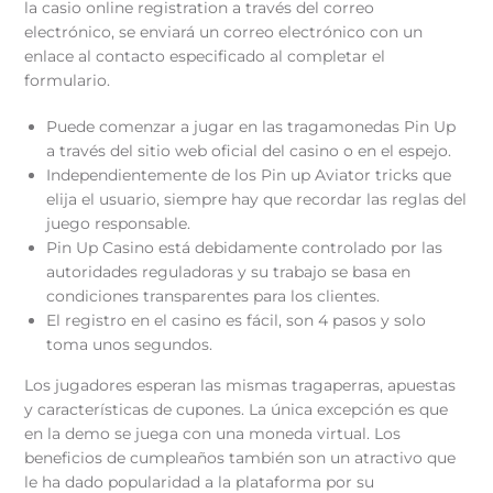
la casio online registration a través del correo
electrónico, se enviará un correo electrónico con un
enlace al contacto especificado al completar el
formulario.
Puede comenzar a jugar en las tragamonedas Pin Up
a través del sitio web oficial del casino o en el espejo.
Independientemente de los Pin up Aviator tricks que
elija el usuario, siempre hay que recordar las reglas del
juego responsable.
Pin Up Casino está debidamente controlado por las
autoridades reguladoras y su trabajo se basa en
condiciones transparentes para los clientes.
El registro en el casino es fácil, son 4 pasos y solo
toma unos segundos.
Los jugadores esperan las mismas tragaperras, apuestas
y características de cupones. La única excepción es que
en la demo se juega con una moneda virtual. Los
beneficios de cumpleaños también son un atractivo que
le ha dado popularidad a la plataforma por su