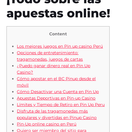
apuestas online!
Content
Los mejores juegos en Pin up casino Perú
Opciones de entretenimiento:
tragamonedas, juegos de cartas
¿Puedo ganar dinero real en Pin Up
Casino?
Cómo apostar en el BC Pinup desde el
móvil
Cómo Desactivar una Cuenta en Pin Up
Apuestas Deportivas en Pin-up Casino
Límites y Tiempo de Retiro en Pin Up Peru
Disfruta de las tragamonedas más
populares y divertidas en Pinup Casino
Pin-Up online casino en Perú
Quiero ser miembro del sitio para