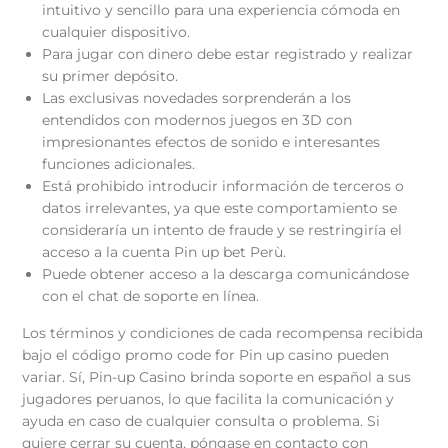
intuitivo y sencillo para una experiencia cómoda en
cualquier dispositivo.
Para jugar con dinero debe estar registrado y realizar
su primer depósito.
Las exclusivas novedades sorprenderán a los
entendidos con modernos juegos en 3D con
impresionantes efectos de sonido e interesantes
funciones adicionales.
Está prohibido introducir información de terceros o
datos irrelevantes, ya que este comportamiento se
consideraría un intento de fraude y se restringiría el
acceso a la cuenta Pin up bet Perù.
Puede obtener acceso a la descarga comunicándose
con el chat de soporte en línea.
Los términos y condiciones de cada recompensa recibida
bajo el código promo code for Pin up casino pueden
variar. Sí, Pin-up Casino brinda soporte en español a sus
jugadores peruanos, lo que facilita la comunicación y
ayuda en caso de cualquier consulta o problema. Si
quiere cerrar su cuenta, póngase en contacto con