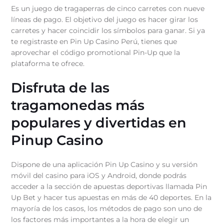
Es un juego de tragaperras de cinco carretes con nueve
líneas de pago. El objetivo del juego es hacer girar los
carretes y hacer coincidir los símbolos para ganar. Si ya
te registraste en Pin Up Casino Perú, tienes que
aprovechar el código promotional Pin-Up que la
plataforma te ofrece.
Disfruta de las
tragamonedas más
populares y divertidas en
Pinup Casino
Dispone de una aplicación Pin Up Casino y su versión
móvil del casino para iOS y Android, donde podrás
acceder a la sección de apuestas deportivas llamada Pin
Up Bet y hacer tus apuestas en más de 40 deportes. En la
mayoría de los casos, los métodos de pago son uno de
los factores más importantes a la hora de elegir un