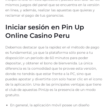
mismos juegos del panel que se encuentra en la versión
en línea, y además, realizar las apuestas que quieras y
reclamar el pago de tus ganancias.
Iniciar sesión en Pin Up
Online Casino Peru
Debemos destacar que la rapidez en el método de pago
es fundamental, ya que la plataforma sólo pone a tu
disposición un periodo de 60 minutos para poder
depositar, y obtener el bono de bienvenida. La única
diferencia es la comodidad que te provee esta versión,
donde no tendrás que estar frente a la PC, sino que
puedes apostar y divertirte con solo hacer clic en el icono
de la aplicación. Una de las principales ventajas que tiene
el club de apuestas PinUp es la presencia de un modo
gratuito.
En general, la aplicación móvil posee un diseño