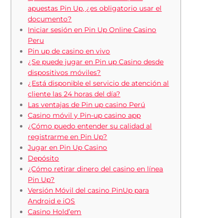
apuestas Pin Up, ¿es obligatorio usar el
documento?
Iniciar sesión en Pin Up Online Casino
Peru
Pin up de casino en vivo
¿Se puede jugar en Pin up Casino desde
dispositivos móviles?
¿Está disponible el servicio de atención al
cliente las 24 horas del día?
Las ventajas de Pin up casino Perú
Casino móvil y Pin-up casino app
¿Cómo puedo entender su calidad al
registrarme en Pin Up?
Jugar en Pin Up Casino
Depósito
¿Cómo retirar dinero del casino en línea
Pin Up?
Versión Móvil del casino PinUp para
Android e iOS
Casino Hold’em