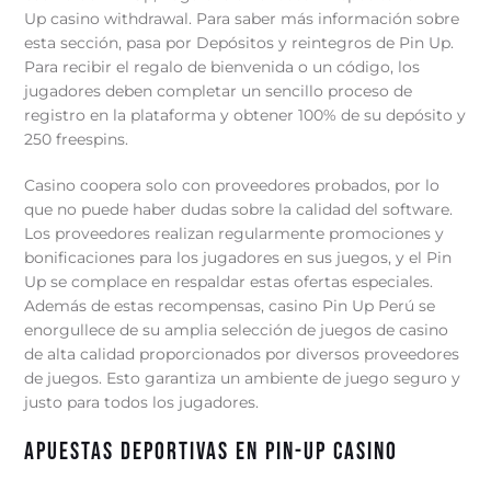
Up casino withdrawal. Para saber más información sobre
esta sección, pasa por Depósitos y reintegros de Pin Up.
Para recibir el regalo de bienvenida o un código, los
jugadores deben completar un sencillo proceso de
registro en la plataforma y obtener 100% de su depósito y
250 freespins.
Casino coopera solo con proveedores probados, por lo
que no puede haber dudas sobre la calidad del software.
Los proveedores realizan regularmente promociones y
bonificaciones para los jugadores en sus juegos, y el Pin
Up se complace en respaldar estas ofertas especiales.
Además de estas recompensas, casino Pin Up Perú se
enorgullece de su amplia selección de juegos de casino
de alta calidad proporcionados por diversos proveedores
de juegos. Esto garantiza un ambiente de juego seguro y
justo para todos los jugadores.
Apuestas Deportivas en Pin-up Casino