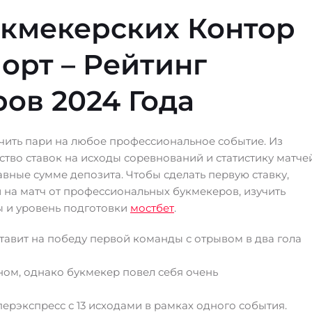
укмекерских Контор
орт – Рейтинг
ов 2024 Года
чить пари на любое профессиональное событие. Из
тво ставок на исходы соревнований и статистику матчей
вные сумме депозита. Чтобы сделать первую ставку,
 на матч от профессиональных букмекеров, изучить
ы и уровень подготовки
мостбет
.
р ставит на победу первой команды с отрывом в два гола
ном, однако букмекер повел себя очень
рэкспресс с 13 исходами в рамках одного события.