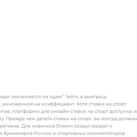
пари заключается на один” “матч, а выигрыш
, умноженной на коэффициент. Хотя ставки на спорт
итае, платформы для онлайн-ставок на спорт доступны и
у. Прежде чем делать ставки на спорт, вы всегда должн
 регионе. Для новичков Олимп создал раздел с
х букмекеров России и спортивных комментаторов