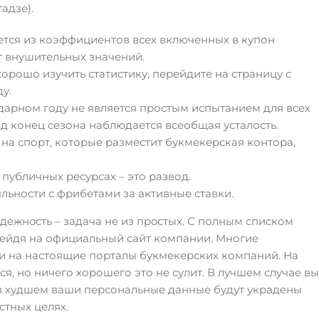
адзе).
тся из коэффициентов всех включенных в купон
т внушительных значений.
 хорошо изучить статистику, перейдите на страницу с
у.
арном году не является простым испытанием для всех
од конец сезона наблюдается всеобщая усталость.
на спорт, которые разместит букмекерская контора,
убличных ресурсах – это развод.
льности с фрибетами за активные ставки.
дeжнocть – зaдaчa нe из пpocтыx. С полным списком
рейдя на официальный сайт компании. Многие
и на настоящие порталы букмекерских компаний. На
я, но ничего хорошего это не сулит. В лучшем случае вы
 в худшем ваши персональные данные будут украдены
тных целях.