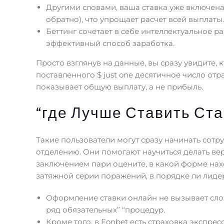
Другими словами, ваша ставка уже включена”
обратно), что упрощает расчет всей выплаты.
Беттинг сочетает в себе интеллектуальное ра
эффективный способ заработка.
Просто взглянув на данные, вы сразу увидите, 
поставленного $ just one десятичное число о
показывает общую выплату, а не прибыль.
“где Лучше Ставить Ста
Такие пользователи могут сразу начинать сотр
отделению. Они помогают научиться делать ве
заключением пари оцените, в какой форме нах
затяжной серии поражений, в порядке ли лиде
Оформление ставки онлайн не вызывает сло
ряд обязательных” “процедур.
Кроме того, в Fonbet есть страховка экспре