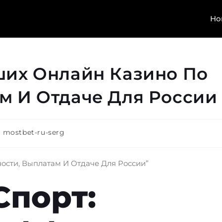
Ho
чшиx Oнлaйн Кaзинo Пo
м И Oтдaчe Для Poccии
mostbet-ru-serg
нocти, Выплaтaм И Oтдaчe Для Poccии”
Спорт: