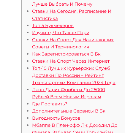
Лучше Выбрать И Почему
Ставки На Сегодня, Расписание И
Статистика
Топ 5 Букмекеров
Изучите, Что Такое Пари
Ставки На Спорт Для Начинающих:
Советы И Терминология
Как Зарегистрироваться В Бк
Ставки На Спорт Через Интернет
Топ-10 Лучших Курьерских Служб
Доставки По России – Рейтинг
Транспортных Компаний 2024 Года
Леон Дарит Фрибеты До 25000
Рублей Всем Новым Игрокам
Где Поставить?
Дополнительные Сервисы В Бк
Выгодность Бонусов
Мбаппе В Плей-офф Лч: Доходил До
Финала, Забивал Семи Топ-клубам,