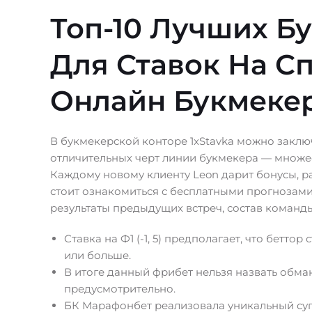
Топ-10 Лучших Б
Для Ставок На Сп
Онлайн Букмекер
В букмекерской конторе 1xStavka можно заклю
отличительных черт линии букмекера — множес
Каждому новому клиенту Leon дарит бонусы, ра
стоит ознакомиться с бесплатными прогнозами
результаты предыдущих встреч, состав команд
Ставка на Ф1 (-1, 5) предполагает, что бетто
или больше.
В итоге данный фрибет нельзя назвать обма
предусмотрительно.
БК Марафонбет реализовала уникальный супе