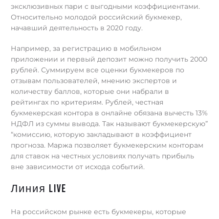
эксклюзивных пари с выгодными коэффициентами.
Относительно молодой российский букмекер,
начавший деятельность в 2020 году.
Например, за регистрацию в мобильном
приложении и первый депозит можно получить 2000
рублей. Суммируем все оценки букмекеров по
отзывам пользователей, мнению экспертов и
количеству баллов, которые они набрали в
рейтингах по критериям. Рублей, честная
букмекерская контора в онлайне обязана вычесть 13%
НДФЛ из суммы вывода. Так называют букмекерскую”
“комиссию, которую закладывают в коэффициент
прогноза. Маржа позволяет букмекерским конторам
для ставок на честных условиях получать прибыль
вне зависимости от исхода событий.
Линия Live
На российском рынке есть букмекеры, которые