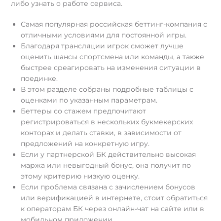
либо узнать о работе сервиса.
Самая популярная российская беттинг-компания с
отличными условиями для постоянной игры.
Благодаря трансляции игрок сможет лучше
оценить шансы спортсмена или команды, а также
быстрее среагировать на изменения ситуации в
поединке.
В этом разделе собраны подробные таблицы с
оценками по указанным параметрам.
Беттеры со стажем предпочитают
регистрироваться в нескольких букмекерских
конторах и делать ставки, в зависимости от
предложений на конкретную игру.
Если у партнерской БК действительно высокая
маржа или невыгодный бонус, она получит по
этому критерию низкую оценку.
Если проблема связана с зачислением бонусов
или верификацией в интернете, стоит обратиться
к операторам БК через онлайн-чат на сайте или в
мобильном приложении.