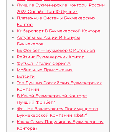
Лучшие Букмекерские Конторы России
2023 Онлайн: Топ-10 Лучших
Платежные Системы Букмекерских
Контор
Киберспорт В Букмекерской Конторе
Актуальные Акции И Бонусы
Букмекеров
Бк Фонбет — Букмекер С Историей
Рейтинг Букмекерских Контор
Футбол Италия Серия A
Мобильные Приложения
Бетсити
Топ Лучших Российских Букмекерских
Компаний
В Какой Букмекерской Конторе
Лучший Фрибет?
💎в Чем Заключаются Преимущества
Букмекерской Компании 1xbet?”
Какая Самая Популярная Букмекерская
Контора?