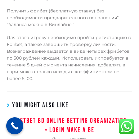
Получить фрибет (бесплатную ставку) без
необходимости предварительного пополнения”
“баланса можно в Винлайне.”
Для этого игроку необходимо пройти регистрацию в
Fonbet, а также завершить проверку личности.
Вознаграждение выдается в виде четырех фрибетов
по 500 рублей каждый. Использовать их требуется в
течение 5 дней с момента начисления, добавлять в
пари можно только исходы с коэффициентом не
более 5, 00.
YOU MIGHT ALSO LIKE
Mostbet Bd Online Betting Organization
» Login Make A Be