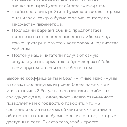
заключать пари будет наиболее комфортно.
Чтобы составить рейтинг букмекерских контор мы
оценивали каждую букмекерскую контору по
множеству параметров.
Последний вариант обычно предполагает
прогнозы на определенные лиги либо матчи, а
также критерии с учетом котировок и количества
событий.
Поэтому наши читатели получают самую
актуальную информацию о букмекерах и” “обо
всем другом, что связано с беттингом.
Высокие коэффициенты и безлимитные максимумы
в глазах продвинутых игроков более важны, чем
многотысячный бонус на депозит или фрибет на
солидную сумму. Совокупность всего озвученного
позволяет нам с гордостью говорить, что мы
составили один из самых объективных, честных и
обоснованных топов букмекерских контор, которые
доступны в сети. Вместо того, чтобы просто