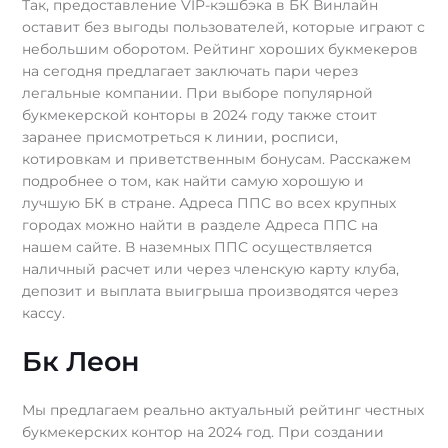
Так, предоставление VIP-кэшбэка в БК Винлайн
оставит без выгоды пользователей, которые играют с
небольшим оборотом. Рейтинг хороших букмекеров
на сегодня предлагает заключать пари через
легальные компании. При выборе популярной
букмекерской конторы в 2024 году также стоит
заранее присмотреться к линии, росписи,
котировкам и приветственным бонусам. Расскажем
подробнее о том, как найти самую хорошую и
лучшую БК в стране. Адреса ППС во всех крупных
городах можно найти в разделе Адреса ППС на
нашем сайте. В наземных ППС осуществляется
наличный расчет или через членскую карту клуба,
депозит и выплата выигрыша производятся через
кассу.
Бк Леон
Мы предлагаем реально актуальный рейтинг честных
букмекерских контор на 2024 год. При создании