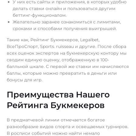
У них есть сайты и приложения, в которых удобно
делать ставки онлайн и пользоваться другим
беттинг-функционалом.
Желательно заранее ознакомиться с лимитами,
сроками и способами получения выигрышей.
Такие как, Рейтинг Букмекеров, Legalbet,
ВсеПроСпорт, Sports. ruisseau и другие. После сбора
всех оценок экспертов на букмекерскую контору мы
сводим единую оценку, отображенную в 100-
балльной шкале. С первой же ставки им начисляются
баллы, которые можно превратить в деньги или
бонусы для игр.
Преимущества Нашего
Рейтинга Букмекеров
В предматчевой линии отмечается богатое
разнообразие видов спорта и освещаемых турниров.
В росписи событий можно найти немало