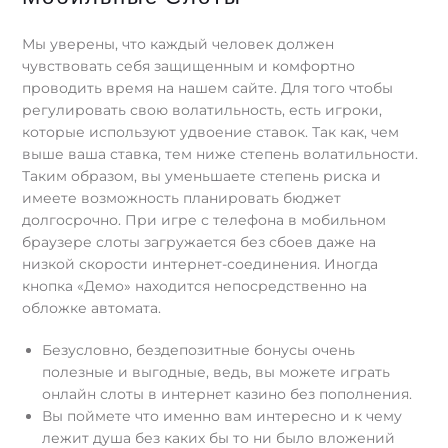
Мы уверены, что каждый человек должен
чувствовать себя защищенным и комфортно
проводить время на нашем сайте. Для того чтобы
регулировать свою волатильность, есть игроки,
которые используют удвоение ставок. Так как, чем
выше ваша ставка, тем ниже степень волатильности.
Таким образом, вы уменьшаете степень риска и
имеете возможность планировать бюджет
долгосрочно. При игре с телефона в мобильном
браузере слоты загружается без сбоев даже на
низкой скорости интернет-соединения. Иногда
кнопка «Демо» находится непосредственно на
обложке автомата.
Безусловно, бездепозитные бонусы очень
полезные и выгодные, ведь, вы можете играть
онлайн слоты в интернет казино без пополнения.
Вы поймете что именно вам интересно и к чему
лежит душа без каких бы то ни было вложений