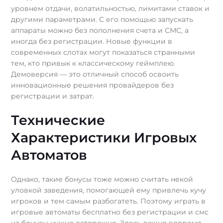
уровнем отдачи, волатильностью, лимитами ставок и
другими параметрами. С его помощью запускать
аппараты можно без пополнения счета и СМС, а
иногда без регистрации. Новые функции в
современных слотах могут показаться странными
тем, кто привык к классическому геймплею.
Демоверсия — это отличный способ освоить
инновационные решения провайдеров без
регистрации и затрат.
Технические
Характеристики Игровых
Автоматов
Однако, такие бонусы тоже можно считать некой
уловкой заведения, помогающей ему привлечь кучу
игроков и тем самым разбогатеть. Поэтому играть в
игровые автоматы бесплатно без регистрации и смс