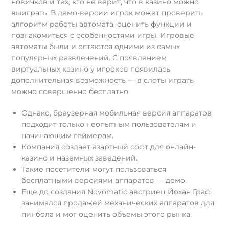
новичков и тех, кто не верит, что в казино можно
выиграть. В демо-версии игрок может проверить
алгоритм работы автомата, оценить функции и
познакомиться с особенностями игры. Игровые
автоматы были и остаются одними из самых
популярных развлечений. С появлением
виртуальных казино у игроков появилась
дополнительная возможность — в слоты играть
можно совершенно бесплатно.
Однако, браузерная мобильная версия аппаратов
подходит только неопытным пользователям и
начинающим геймерам.
Компания создает азартный софт для онлайн-
казино и наземных заведений.
Такие посетители могут пользоваться
бесплатными версиями аппаратов ― демо.
Еще до создания Novomatic австриец Йохан Граф
занимался продажей механических аппаратов для
пинбола и мог оценить объемы этого рынка.