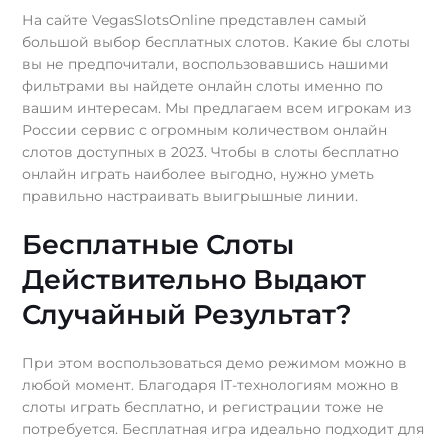
На сайте VegasSlotsOnline представлен самый
большой выбор бесплатных слотов. Какие бы слоты
вы не предпочитали, воспользовавшись нашими
фильтрами вы найдете онлайн слоты именно по
вашим интересам. Мы предлагаем всем игрокам из
России сервис с огромным количеством онлайн
слотов доступных в 2023. Чтобы в слоты бесплатно
онлайн играть наиболее выгодно, нужно уметь
правильно настраивать выигрышные линии.
Бесплатные Слоты
Действительно Выдают
Случайный Результат?
При этом воспользоваться демо режимом можно в
любой момент. Благодаря IT-технологиям можно в
слоты играть бесплатно, и регистрации тоже не
потребуется. Бесплатная игра идеально подходит для