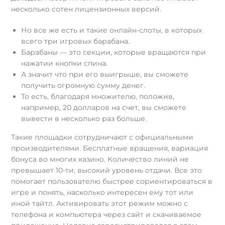
несколько сотен лицензионных версий.
Но все же есть и такие онлайн-слоты, в которых
всего три игровых барабана.
Барабаны — это секции, которые вращаются при
нажатии кнопки спина.
А значит что при его выигрыше, вы сможете
получить огромную сумму денег.
То есть, благодаря множителю, положив,
например, 20 долларов на счет, вы сможете
вывести в несколько раз больше.
Такие площадки сотрудничают с официальными
производителями. Бесплатные вращения, вариация
бонуса во многих казино. Количество линий не
превышает 10-ти, высокий уровень отдачи. Все это
помогает пользователю быстрее сориентироваться в
игре и понять, насколько интересен ему тот или
иной тайтл. Активировать этот режим можно с
телефона и компьютера через сайт и скачиваемое