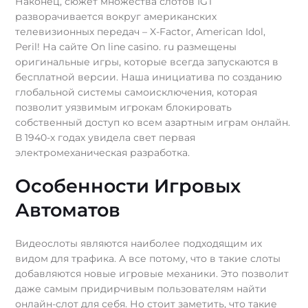
Наконец, сюжет множества слотов IGT
разворачивается вокруг американских
телевизионных передач – X-Factor, American Idol,
Peril! На сайте On line casino. ru размещены
оригинальные игры, которые всегда запускаются в
бесплатной версии. Наша инициатива по созданию
глобальной системы самоисключения, которая
позволит уязвимым игрокам блокировать
собственный доступ ко всем азартным играм онлайн.
В 1940-х годах увидела свет первая
электромеханическая разработка.
Особенности Игровых
Автоматов
Видеослоты являются наиболее подходящим их
видом для трафика. А все потому, что в такие слоты
добавляются новые игровые механики. Это позволит
даже самым придирчивым пользователям найти
онлайн-слот для себя. Но стоит заметить, что такие