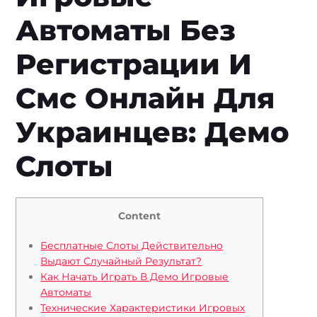
Автоматы Без
Регистрации И
Смс Онлайн Для
Украинцев: Демо
Слоты
Content
Бесплатные Слоты Действительно
Выдают Случайный Результат?
Как Начать Играть В Демо Игровые
Автоматы
Технические Характеристики Игровых