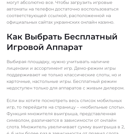
могут абсолютно все. Чтобы загрузить игровые
автоматы на телефон достаточно воспользоваться
соответствующей ссылкой, расположенной на
официальных сайтах украинских онлайн казино.
Как Выбрать Бесплатный
Игровой Аппарат
Выбирая площадку, нужно учитывать наличие
лицензии и ассортимент игр. Демо-режим игры
поддерживают не только классические слоты, но и
карточные, настольные игры. Бесплатный режим
недоступен только для аппаратов с живым дилером.
Если вы хотите посмотреть весь список мобильных
игр, то перейдите на страницу – «мобильные слоты».
Функция множителя выигрыша, представленная
символом, различается в зависимости от онлайн
слота. Множитель увеличивает сумму выигрыша в 2,
4, 6 или более раз в зависимости от правил слота.